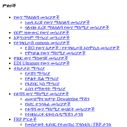
ምድቦች
የውሃ ማለስለሻ መሳሪያዎች
ነጠላ ደረጃ የውሃ ማለስለሻ መሳሪያዎች
ባለብዙ ደረጃ ማለስለሻ የውሃ ማከሚያ መሳሪያዎች
የደም ዝውውር የውሃ መሳሪያዎች
እጅግ በጣም ማጣሪያ መሣሪያዎች
የተገላቢጦሽ osmosis መሳሪያዎች
የ RO የውሃ እቃዎች / የተገላቢጦሽ ኦስሞሲስ መሳሪያዎች
የሞባይል የውሃ ማከሚያ መሳሪያዎች
የባህር ውሃ ማስወገጃ መሳሪያዎች
EDI Ultrapure የውሃ መሳሪያዎች
ተከታታይ ማጣሪያ
የታሸገ ማጣሪያ
የዎልት ሼል ማጣሪያ
የፋይበር ኳስ ማጣሪያ
ራስን የማጽዳት ማጣሪያ
የቆሻሻ ውሃ ማከሚያ መሳሪያዎች
ጠመዝማዛ ዝቃጭ Dewatering ማሽን
የአየር ተንሳፋፊ መሳሪያዎች
የቆሻሻ ውሃ ማከሚያ ውህደት መሳሪያዎች
የተዘበራረቀ ቲዩብ ሴዲሜሽን ታንክ
FRP ምርቶች
የመስታወት ፋይበር የተጠናከረ ፕላስቲክ / FRP ታንክ