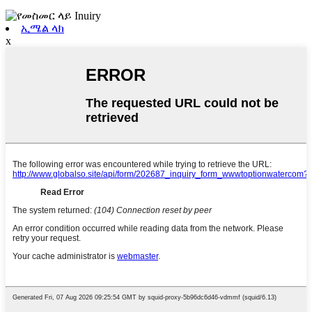
ኢሜል ላክ
x