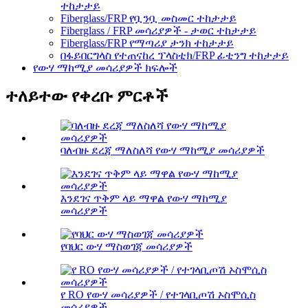
ተከታታይ
Fiberglass/FRP የቧንቧ መስመር ተከታታይ
Fiberglass / FRP መሳሪያዎች - ታወር ​​ተከታታይ
Fiberglass/FRP የማጣሪያ ታንክ ተከታታይ
በፋይበርግላስ የተጠናከረ ፕላስቲክ/FRP ፊቲንግ ተከታታይ
የውሃ ማከሚያ መሳሪያዎች ክፍሎች
ተለይተው የቀረቡ ምርቶች
ባለብዙ ደረጃ ማለስለሻ የውሃ ማከሚያ መሳሪያዎች
እንደገና ጥቅም ላይ ማዋል የውሃ ማከሚያ
መሳሪያዎች
የባህር ውሃ ማስወገጃ መሳሪያዎች
የ RO የውሃ መሳሪያዎች / የተገላቢጦሽ ኦስሞሲስ
መሳሪያዎች