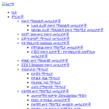
ቤት
ምርቶች
የውሃ ማለስለሻ መሳሪያዎች
ነጠላ ደረጃ የውሃ ማለስለሻ መሳሪያዎች
ባለብዙ ደረጃ ማለስለሻ የውሃ ማከሚያ መሳሪያዎች
የደም ዝውውር የውሃ መሳሪያዎች
እጅግ በጣም ማጣሪያ መሣሪያዎች
የተገላቢጦሽ osmosis መሳሪያዎች
የሞባይል የውሃ ማከሚያ መሳሪያዎች
የ RO የውሃ እቃዎች / የተገላቢጦሽ ኦስሞሲስ
መሳሪያዎች
የባህር ውሃ ማስወገጃ መሳሪያዎች
EDI Ultrapure የውሃ መሳሪያዎች
ተከታታይ ማጣሪያ
የታሸገ ማጣሪያ
የዎልት ሼል ማጣሪያ
የፋይበር ኳስ ማጣሪያ
ራስን የማጽዳት ማጣሪያ
የቆሻሻ ውሃ ማከሚያ መሳሪያዎች
ጠመዝማዛ ዝቃጭ Dewatering ማሽን
የአየር ተንሳፋፊ መሳሪያዎች
የቆሻሻ ውሃ ማከሚያ ውህደት መሳሪያዎች
የተዘበራረቀ ቲዩብ ሴዲሜሽን ታንክ