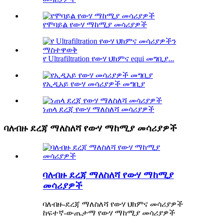
የሞባይል የውሃ ማከሚያ መሳሪያዎች
የ Ultrafiltration የውሃ ህክምና equi መግቢያ...
የኢዲአይ የውሃ መሳሪያዎች መግቢያ
ነጠላ ደረጃ የውሃ ማለስለሻ መሳሪያዎች
ባለብዙ ደረጃ ማለስለሻ የውሃ ማከሚያ መሳሪያዎች
ባለብዙ ደረጃ ማለስለሻ የውሃ ማከሚያ
መሳሪያዎች
ባለብዙ-ደረጃ ማለስለሻ የውሃ ህክምና መሳሪያዎች
ከፍተኛ-ውጤታማ የውሃ ማከሚያ መሳሪያዎች