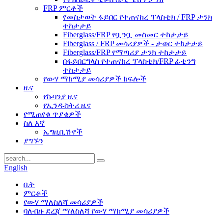
FRP ምርቶች
የመስታወት ፋይበር የተጠናከረ ፕላስቲክ / FRP ታንክ
ተከታታይ
Fiberglass/FRP የቧንቧ መስመር ተከታታይ
Fiberglass / FRP መሳሪያዎች - ታወር ​​ተከታታይ
Fiberglass/FRP የማጣሪያ ታንክ ተከታታይ
በፋይበርግላስ የተጠናከረ ፕላስቲክ/FRP ፊቲንግ
ተከታታይ
የውሃ ማከሚያ መሳሪያዎች ክፍሎች
ዜና
የኩባንያ ዜና
የኢንዱስትሪ ዜና
የሚጠየቁ ጥያቄዎች
ስለ እኛ
ኤግዚቢሽኖች
ያግኙን
English
ቤት
ምርቶች
የውሃ ማለስለሻ መሳሪያዎች
ባለብዙ ደረጃ ማለስለሻ የውሃ ማከሚያ መሳሪያዎች