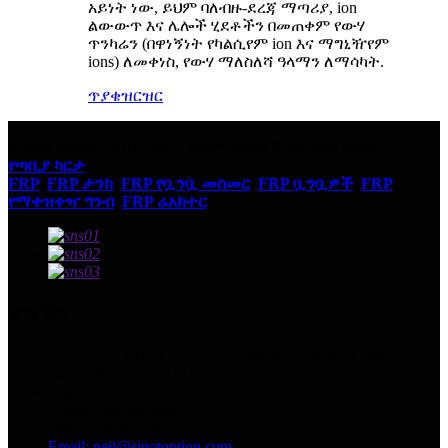
አይነት ነው, ይህም ባለብዙ-ደረጃ ማጣሪያ, ion
ልውውጥ እና ሌሎች ሂደቶችን በመጠቀም የውሃ
ጥንካሬን (በዋነኝነት የካልሲየም ion እና ማግኒዥየም
ions) ለመቀነስ, የውሃ ማለስለሻ ዓላማን ለማሳካት.
ጥያቄ
ዝርዝር
© የቅጂ መብት - 2010-2023: ሁሉም መብቶች የተጠበቁ ናቸው.
የጣቢያ ካርታ
FRP
,
FRP ታንክ
,
FRP የቧንቧ መስመር
,
FRP ቧንቧዎች
,
FRP
የማቀዝቀዣ ግንብ
,
FRP ሬአክተር
,
ያግኙን
አድራሻ፡ No.13129 Yingqian St.Weifang, ሻንዶንግ, ቻይና.
ስልክ፡ +86 536 2221818
ፋክስ፡ +86 536 2221919
WhatsApp/WeChat፡-
+86 13356367799
Email: neil@sinotoption.com