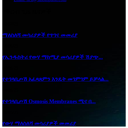
የቅርብ ጊዜ ዜናዎች
02/07/25
ማለስለሻ መሳሪያዎች የጥገና መመሪያ
18/06/25
የኢንዱስትሪ የውሃ ማከሚያ መሳሪያዎች ሽያጭ...
07/06/25
የተገላቢጦሽ አፈጻጸምን እንዴት መገምገም ይቻላል...
04/06/25
የተገላቢጦሽ Osmosis Membranes ሚና በ...
24/05/25
የውሃ ማለስለሻ መሳሪያዎች መመሪያ