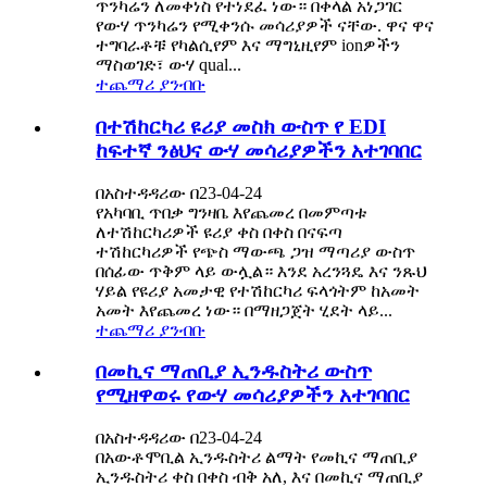
ጥንካሬን ለመቀነስ የተነደፈ ነው። በቀላል አነጋገር
የውሃ ጥንካሬን የሚቀንሱ መሳሪያዎች ናቸው. ዋና ዋና
ተግባራቶቹ የካልሲየም እና ማግኒዚየም ionዎችን
ማስወገድ፣ ውሃ qual...
ተጨማሪ ያንብቡ
በተሽከርካሪ ዩሪያ መስክ ውስጥ የ EDI
ከፍተኛ ንፅህና ውሃ መሳሪያዎችን አተገባበር
በአስተዳዳሪው በ23-04-24
የአካባቢ ጥበቃ ግንዛቤ እየጨመረ በመምጣቱ
ለተሽከርካሪዎች ዩሪያ ቀስ በቀስ በናፍጣ
ተሽከርካሪዎች የጭስ ማውጫ ጋዝ ማጣሪያ ውስጥ
በሰፊው ጥቅም ላይ ውሏል። እንደ አረንጓዴ እና ንጹህ
ሃይል የዩሪያ አመታዊ የተሽከርካሪ ፍላጎትም ከአመት
አመት እየጨመረ ነው። በማዘጋጀት ሂደት ላይ...
ተጨማሪ ያንብቡ
በመኪና ማጠቢያ ኢንዱስትሪ ውስጥ
የሚዘዋወሩ የውሃ መሳሪያዎችን አተገባበር
በአስተዳዳሪው በ23-04-24
በአውቶሞቢል ኢንዱስትሪ ልማት የመኪና ማጠቢያ
ኢንዱስትሪ ቀስ በቀስ ብቅ አለ, እና በመኪና ማጠቢያ