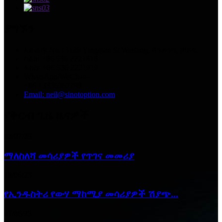
ያግኙን
አድራሻ፡ No.13129 Yingqian St.Weifang, ሻንዶንግ, ቻይና.
ስልክ፡ +86 536 2221818
ፋክስ፡ +86 536 2221919
WhatsApp/WeChat፡-
+86 13356367799
Email: neil@sinotoption.com
የቅርብ ጊዜ ዜናዎች
02/07/25
ማለስለሻ መሳሪያዎች የጥገና መመሪያ
18/06/25
የኢንዱስትሪ የውሃ ማከሚያ መሳሪያዎች ሽያጭ...
07/06/25