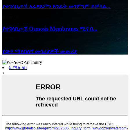
የተገላቢጦሽ አፈጻጸምን እንዴት መገምገም ይቻላል...
04/06/25
የተገላቢጦሽ Osmosis Membranes ሚና በ...
24/05/25
የውሃ ማለስለሻ መሳሪያዎች መመሪያ
ኢሜል ላክ
x