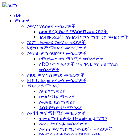
ቤት
ምርቶች
የውሃ ማለስለሻ መሳሪያዎች
ነጠላ ደረጃ የውሃ ማለስለሻ መሳሪያዎች
ባለብዙ ደረጃ ማለስለሻ የውሃ ማከሚያ መሳሪያዎች
የደም ዝውውር የውሃ መሳሪያዎች
እጅግ በጣም ማጣሪያ መሣሪያዎች
የተገላቢጦሽ osmosis መሳሪያዎች
የሞባይል የውሃ ማከሚያ መሳሪያዎች
የ RO የውሃ እቃዎች / የተገላቢጦሽ ኦስሞሲስ
መሳሪያዎች
የባህር ውሃ ማስወገጃ መሳሪያዎች
EDI Ultrapure የውሃ መሳሪያዎች
ተከታታይ ማጣሪያ
የታሸገ ማጣሪያ
የዎልት ሼል ማጣሪያ
የፋይበር ኳስ ማጣሪያ
ራስን የማጽዳት ማጣሪያ
የቆሻሻ ውሃ ማከሚያ መሳሪያዎች
ጠመዝማዛ ዝቃጭ Dewatering ማሽን
የአየር ተንሳፋፊ መሳሪያዎች
የቆሻሻ ውሃ ማከሚያ ውህደት መሳሪያዎች
የተዘበራረቀ ቲዩብ ሴዲሜሽን ታንክ