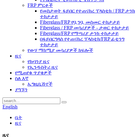
FRP ምርቶች
የመስታወት ፋይበር የተጠናከረ ፕላስቲክ / FRP ታንክ
ተከታታይ
Fiberglass/FRP የቧንቧ መስመር ተከታታይ
Fiberglass / FRP መሳሪያዎች - ታወር ​​ተከታታይ
Fiberglass/FRP የማጣሪያ ታንክ ተከታታይ
በፋይበርግላስ የተጠናከረ ፕላስቲክ/FRP ፊቲንግ
ተከታታይ
የውሃ ማከሚያ መሳሪያዎች ክፍሎች
ዜና
የኩባንያ ዜና
የኢንዱስትሪ ዜና
የሚጠየቁ ጥያቄዎች
ስለ እኛ
ኤግዚቢሽኖች
ያግኙን
English
ቤት
ዜና
ዜና