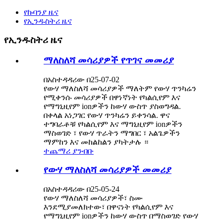
የኩባንያ ዜና
የኢንዱስትሪ ዜና
የኢንዱስትሪ ዜና
ማለስለሻ መሳሪያዎች የጥገና መመሪያ
በአስተዳዳሪው በ25-07-02
የውሃ ማለስለሻ መሳሪያዎች ማለትም የውሃ ጥንካሬን
የሚቀንሱ መሳሪያዎች በዋነኛነት የካልሲየም እና
የማግኒዚየም ionዎችን ከውሃ ውስጥ ያስወግዳል.
በቀላል አነጋገር የውሃ ጥንካሬን ይቀንሳል. ዋና
ተግባራቶቹ የካልሲየም እና ማግኒዚየም ionዎችን
ማስወገድ ፣ የውሃ ጥራትን ማግበር ፣ አልጌዎችን
ማምከን እና መከልከልን ያካትታሉ ።
ተጨማሪ ያንብቡ
የውሃ ማለስለሻ መሳሪያዎች መመሪያ
በአስተዳዳሪው በ25-05-24
የውሃ ማለስለሻ መሳሪያዎች፣ ስሙ
እንደሚያመለክተው፣ በዋናነት የካልሲየም እና
የማግኒዚየም ionዎችን ከውሃ ውስጥ በማስወገድ የውሃ