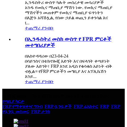
ኢንዱስትሪ ውስጥ ካሉት መሰረታዊ መሳሪያዎች
አንዱ የመኪና ማጠቢያ ማሽን ነው. የመኪና ማጠቢያ
ማሽኖችን መጠቀም የመኪና ማጠቢያ ፍጥነትን
በእጅጉ አሻሽሏል, የሰው ኃይል ወጪን ይቀንሳል እና
t...
ተጨማሪ ያንብቡ
በኢንዱስትሪ መስክ ውስጥ የ FPR ምርቶች
መተግበሪያዎች
በአስተዳዳሪው በ23-04-24
በሳይንስና በቴክኖሎጂ እድገት እና በፍላጎት ቀጣይነት
ያለው እድገት፣ FRP እንደ አዲስ የቁሳቁስ አይነት ብቅ
ብሏል። የFRP ምርቶችን መግቢያ እና አፕሊኬሽን
እንይ...
ተጨማሪ ያንብቡ
© የቅጂ መብት - 2010-2023: ሁሉም መብቶች የተጠበቁ ናቸው.
የጣቢያ ካርታ
FRP የማቀዝቀዣ ግንብ
,
FRP ቧንቧዎች
,
FRP ሬአክተር
,
FRP
,
FRP
የቧንቧ መስመር
,
FRP ታንክ
,