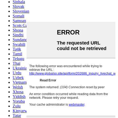
Sinhala
Slovak
Slovenian
Somali
Samoan
Scots Gaelic
Shona
Sindhi
Sundanese
Swahili
Tajik
Tamil
Telugu
Thai
Ukrainian
Urdu
Uzbek
Vietnamese
Welsh
Xhosa
Yiddish
Yoruba
Zulu
Kinyarwanda
Tatar