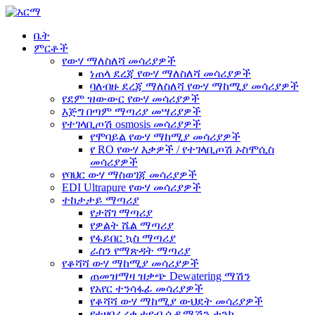
ቤት
ምርቶች
የውሃ ማለስለሻ መሳሪያዎች
ነጠላ ደረጃ የውሃ ማለስለሻ መሳሪያዎች
ባለብዙ ደረጃ ማለስለሻ የውሃ ማከሚያ መሳሪያዎች
የደም ዝውውር የውሃ መሳሪያዎች
እጅግ በጣም ማጣሪያ መሣሪያዎች
የተገላቢጦሽ osmosis መሳሪያዎች
የሞባይል የውሃ ማከሚያ መሳሪያዎች
የ RO የውሃ እቃዎች / የተገላቢጦሽ ኦስሞሲስ
መሳሪያዎች
የባህር ውሃ ማስወገጃ መሳሪያዎች
EDI Ultrapure የውሃ መሳሪያዎች
ተከታታይ ማጣሪያ
የታሸገ ማጣሪያ
የዎልት ሼል ማጣሪያ
የፋይበር ኳስ ማጣሪያ
ራስን የማጽዳት ማጣሪያ
የቆሻሻ ውሃ ማከሚያ መሳሪያዎች
ጠመዝማዛ ዝቃጭ Dewatering ማሽን
የአየር ተንሳፋፊ መሳሪያዎች
የቆሻሻ ውሃ ማከሚያ ውህደት መሳሪያዎች
የተዘበራረቀ ቲዩብ ሴዲሜሽን ታንክ