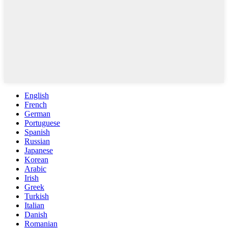
English
French
German
Portuguese
Spanish
Russian
Japanese
Korean
Arabic
Irish
Greek
Turkish
Italian
Danish
Romanian