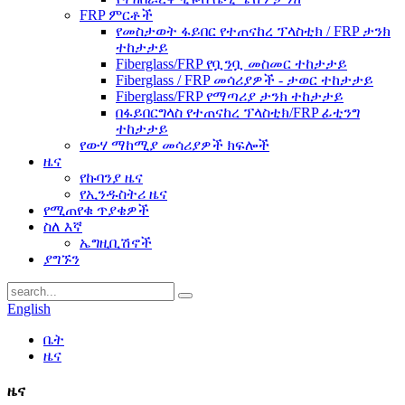
FRP ምርቶች
የመስታወት ፋይበር የተጠናከረ ፕላስቲክ / FRP ታንክ
ተከታታይ
Fiberglass/FRP የቧንቧ መስመር ተከታታይ
Fiberglass / FRP መሳሪያዎች - ታወር ​​ተከታታይ
Fiberglass/FRP የማጣሪያ ታንክ ተከታታይ
በፋይበርግላስ የተጠናከረ ፕላስቲክ/FRP ፊቲንግ
ተከታታይ
የውሃ ማከሚያ መሳሪያዎች ክፍሎች
ዜና
የኩባንያ ዜና
የኢንዱስትሪ ዜና
የሚጠየቁ ጥያቄዎች
ስለ እኛ
ኤግዚቢሽኖች
ያግኙን
English
ቤት
ዜና
ዜና