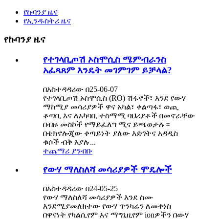
የኩባንያ ዜና
የኢንዱስትሪ ዜና
የኩባንያ ዜና
የተገላቢጦሽ ኦስሞሲስ ሜምብራንስ
አፈጻጸም እንዴት መገምገም ይቻላል?
በአስተዳዳሪው በ25-06-07
የተገላቢጦሽ ኦስሞሲስ (RO) ሽፋኖች፣ እንደ የውሃ
ማከሚያ መሳሪያዎች ዋና አካል፣ ቀልጣፋ፣ ወጪ
ቆጣቢ እና ለአካባቢ ተስማሚ ባህሪያቶች በመኖራቸው
በብዙ መስኮች የማይፈለግ ሚና ይጫወታሉ።
በቴክኖሎጂው ቀጣይነት ያለው እድገትና አዳዲስ
ቁሶች ብቅ እያሉ...
ተጨማሪ ያንብቡ
የውሃ ማለስለሻ መሳሪያዎች ሞዴሎች
በአስተዳዳሪው በ24-05-25
የውሃ ማለስለሻ መሳሪያዎች እንደ ስሙ
እንደሚያመለክተው የውሃ ጥንካሬን ለመቀነስ
በዋናነት የካልሲየም እና ማግኒዚየም ionዎችን በውሃ