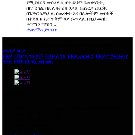
የሚያደርግ መሳሪያ ሲሆን ይህም በመድሃኒት,
በኬሚካል, በኤሌክትሪክ ሀይል, በጨርቃ ጨርቅ,
በፔትሮኬሚካል, በወረቀት እና በሌሎችም መስኮች
በተሻለ ሁኔታ ጥቅም ላይ ይውላል. በዚህ መስክ
ቶፕሽን ማሽን...
ተጨማሪ ያንብቡ
© የቅጂ መብት - 2010-2023: ሁሉም መብቶች የተጠበቁ ናቸው.
የጣቢያ ካርታ
FRP
,
FRP ቧንቧዎች
,
FRP ታንክ
,
FRP ሬአክተር
,
FRP የማቀዝቀዣ
ግንብ
,
FRP የቧንቧ መስመር
,
ያግኙን
አድራሻ፡ No.13129 Yingqian St.Weifang, ሻንዶንግ, ቻይና.
ስልክ፡ +86 536 2221818
ፋክስ፡ +86 536 2221919
WhatsApp/WeChat፡-
+86 13356367799