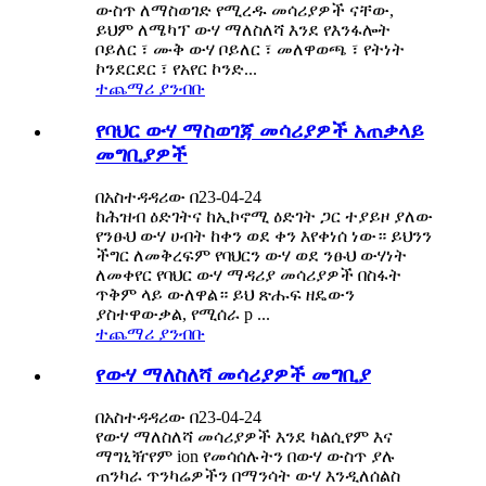
ውስጥ ለማስወገድ የሚረዱ መሳሪያዎች ናቸው,
ይህም ለሜካፕ ውሃ ማለስለሻ እንደ የእንፋሎት
ቦይለር ፣ ሙቅ ውሃ ቦይለር ፣ መለዋወጫ ፣ የትነት
ኮንደርደር ፣ የአየር ኮንድ...
ተጨማሪ ያንብቡ
የባህር ውሃ ማስወገጃ መሳሪያዎች አጠቃላይ
መግቢያዎች
በአስተዳዳሪው በ23-04-24
ከሕዝብ ዕድገትና ከኢኮኖሚ ዕድገት ጋር ተያይዞ ያለው
የንፁህ ውሃ ሀብት ከቀን ወደ ቀን እየቀነሰ ነው። ይህንን
ችግር ለመቅረፍም የባህርን ውሃ ወደ ንፁህ ውሃነት
ለመቀየር የባህር ውሃ ማዳሪያ መሳሪያዎች በስፋት
ጥቅም ላይ ውለዋል። ይህ ጽሑፍ ዘዴውን
ያስተዋውቃል, የሚሰራ p ...
ተጨማሪ ያንብቡ
የውሃ ማለስለሻ መሳሪያዎች መግቢያ
በአስተዳዳሪው በ23-04-24
የውሃ ማለስለሻ መሳሪያዎች እንደ ካልሲየም እና
ማግኒዥየም ion የመሳሰሉትን በውሃ ውስጥ ያሉ
ጠንካራ ጥንካሬዎችን በማንሳት ውሃ እንዲለሰልስ