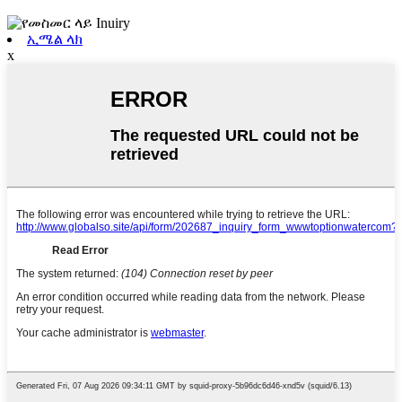
ኢሜል ላክ
x