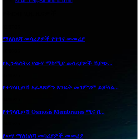
Email: neil@sinotoption.com
የቅርብ ጊዜ ዜናዎች
02/07/25
ማለስለሻ መሳሪያዎች የጥገና መመሪያ
18/06/25
የኢንዱስትሪ የውሃ ማከሚያ መሳሪያዎች ሽያጭ...
07/06/25
የተገላቢጦሽ አፈጻጸምን እንዴት መገምገም ይቻላል...
04/06/25
የተገላቢጦሽ Osmosis Membranes ሚና በ...
24/05/25
የውሃ ማለስለሻ መሳሪያዎች መመሪያ