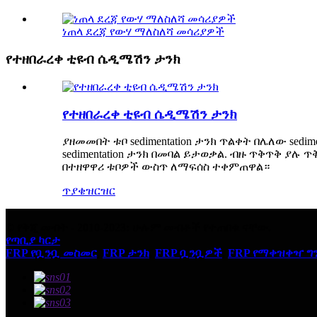
ነጠላ ደረጃ የውሃ ማለስለሻ መሳሪያዎች
የተዘበራረቀ ቲዩብ ሴዲሜሽን ታንክ
የተዘበራረቀ ቲዩብ ሴዲሜሽን ታንክ
ያዘመመበት ቱቦ sedimentation ታንክ ጥልቀት በሌለው sedim
sedimentation ታንክ በመባል ይታወቃል. ብዙ ጥቅጥቅ 
በተዘዋዋሪ ቱቦዎች ውስጥ ለማፍሰስ ተቀምጠዋል።
ጥያቄ
ዝርዝር
© የቅጂ መብት - 2010-2023: ሁሉም መብቶች የተጠበቁ ናቸው.
የጣቢያ ካርታ
FRP የቧንቧ መስመር
,
FRP ታንክ
,
FRP ቧንቧዎች
,
FRP የማቀዝቀዣ ግ