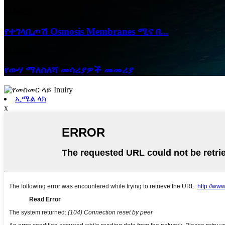
04/06/25
የተገላቢጦሽ Osmosis Membranes ሚና በ...
24/05/25
የውሃ ማለስለሻ መሳሪያዎች መመሪያ
ኢሜል ላክ
x