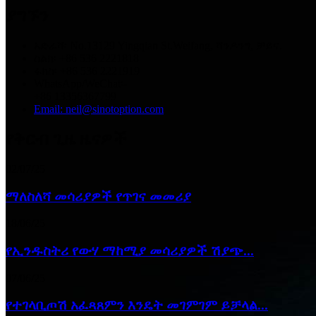
ያግኙን
አድራሻ፡ No.13129 Yingqian St.Weifang, ሻንዶንግ, ቻይና.
ስልክ፡ +86 536 2221818
ፋክስ፡ +86 536 2221919
WhatsApp/WeChat፡-
+86 13356367799
Email: neil@sinotoption.com
የቅርብ ጊዜ ዜናዎች
02/07/25
ማለስለሻ መሳሪያዎች የጥገና መመሪያ
18/06/25
የኢንዱስትሪ የውሃ ማከሚያ መሳሪያዎች ሽያጭ...
07/06/25
የተገላቢጦሽ አፈጻጸምን እንዴት መገምገም ይቻላል...