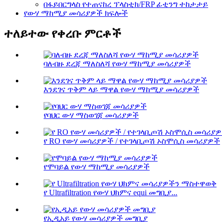
በፋይበርግላስ የተጠናከረ ፕላስቲክ/FRP ፊቲንግ ተከታታይ
የውሃ ማከሚያ መሳሪያዎች ክፍሎች
ተለይተው የቀረቡ ምርቶች
ባለብዙ ደረጃ ማለስለሻ የውሃ ማከሚያ መሳሪያዎች
እንደገና ጥቅም ላይ ማዋል የውሃ ማከሚያ መሳሪያዎች
የባህር ውሃ ማስወገጃ መሳሪያዎች
የ RO የውሃ መሳሪያዎች / የተገላቢጦሽ ኦስሞሲስ መሳሪያዎች
የሞባይል የውሃ ማከሚያ መሳሪያዎች
የ Ultrafiltration የውሃ ህክምና equi መግቢያ...
የኢዲአይ የውሃ መሳሪያዎች መግቢያ