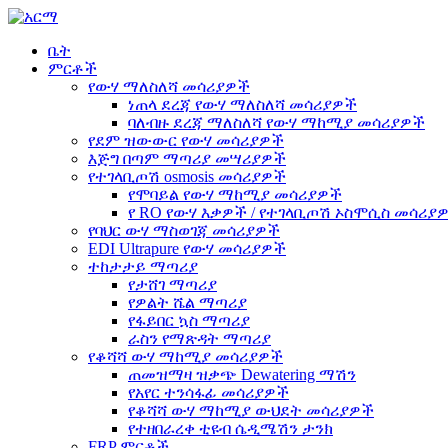
ቤት
ምርቶች
የውሃ ማለስለሻ መሳሪያዎች
ነጠላ ደረጃ የውሃ ማለስለሻ መሳሪያዎች
ባለብዙ ደረጃ ማለስለሻ የውሃ ማከሚያ መሳሪያዎች
የደም ዝውውር የውሃ መሳሪያዎች
እጅግ በጣም ማጣሪያ መሣሪያዎች
የተገላቢጦሽ osmosis መሳሪያዎች
የሞባይል የውሃ ማከሚያ መሳሪያዎች
የ RO የውሃ እቃዎች / የተገላቢጦሽ ኦስሞሲስ መሳሪያ
የባህር ውሃ ማስወገጃ መሳሪያዎች
EDI Ultrapure የውሃ መሳሪያዎች
ተከታታይ ማጣሪያ
የታሸገ ማጣሪያ
የዎልት ሼል ማጣሪያ
የፋይበር ኳስ ማጣሪያ
ራስን የማጽዳት ማጣሪያ
የቆሻሻ ውሃ ማከሚያ መሳሪያዎች
ጠመዝማዛ ዝቃጭ Dewatering ማሽን
የአየር ተንሳፋፊ መሳሪያዎች
የቆሻሻ ውሃ ማከሚያ ውህደት መሳሪያዎች
የተዘበራረቀ ቲዩብ ሴዲሜሽን ታንክ
FRP ምርቶች