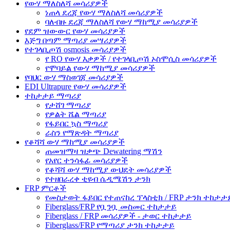
የውሃ ማለስለሻ መሳሪያዎች
ነጠላ ደረጃ የውሃ ማለስለሻ መሳሪያዎች
ባለብዙ ደረጃ ማለስለሻ የውሃ ማከሚያ መሳሪያዎች
የደም ዝውውር የውሃ መሳሪያዎች
እጅግ በጣም ማጣሪያ መሣሪያዎች
የተገላቢጦሽ osmosis መሳሪያዎች
የ RO የውሃ እቃዎች / የተገላቢጦሽ ኦስሞሲስ መሳሪያዎች
የሞባይል የውሃ ማከሚያ መሳሪያዎች
የባህር ውሃ ማስወገጃ መሳሪያዎች
EDI Ultrapure የውሃ መሳሪያዎች
ተከታታይ ማጣሪያ
የታሸገ ማጣሪያ
የዎልት ሼል ማጣሪያ
የፋይበር ኳስ ማጣሪያ
ራስን የማጽዳት ማጣሪያ
የቆሻሻ ውሃ ማከሚያ መሳሪያዎች
ጠመዝማዛ ዝቃጭ Dewatering ማሽን
የአየር ተንሳፋፊ መሳሪያዎች
የቆሻሻ ውሃ ማከሚያ ውህደት መሳሪያዎች
የተዘበራረቀ ቲዩብ ሴዲሜሽን ታንክ
FRP ምርቶች
የመስታወት ፋይበር የተጠናከረ ፕላስቲክ / FRP ታንክ ተከታታ
Fiberglass/FRP የቧንቧ መስመር ተከታታይ
Fiberglass / FRP መሳሪያዎች - ታወር ​​ተከታታይ
Fiberglass/FRP የማጣሪያ ታንክ ተከታታይ