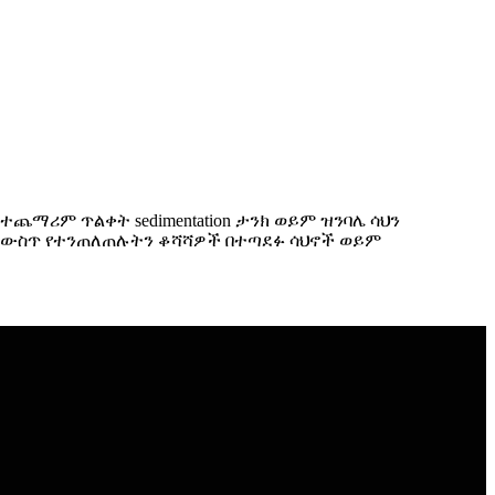
, በተጨማሪም ጥልቀት sedimentation ታንክ ወይም ዝንባሌ ሳህን
በውሃ ውስጥ የተንጠለጠሉትን ቆሻሻዎች በተጣደፉ ሳህኖች ወይም