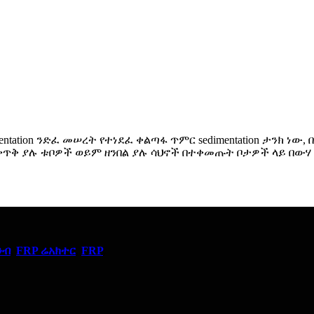
entation ንድፈ መሠረት የተነደፈ ቀልጣፋ ጥምር sedimentation ታንክ ነው
ያሉ ጥቅጥቅ ያሉ ቱቦዎች ወይም ዘንበል ያሉ ሳህኖች በተቀመጡት ቦታዎች ላይ 
ንብ
,
FRP ሬአክተር
,
FRP
,