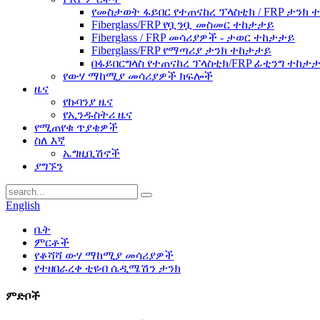
የመስታወት ፋይበር የተጠናከረ ፕላስቲክ / FRP ታንክ
Fiberglass/FRP የቧንቧ መስመር ተከታታይ
Fiberglass / FRP መሳሪያዎች - ታወር ​​ተከታታይ
Fiberglass/FRP የማጣሪያ ታንክ ተከታታይ
በፋይበርግላስ የተጠናከረ ፕላስቲክ/FRP ፊቲንግ ተከታ
የውሃ ማከሚያ መሳሪያዎች ክፍሎች
ዜና
የኩባንያ ዜና
የኢንዱስትሪ ዜና
የሚጠየቁ ጥያቄዎች
ስለ እኛ
ኤግዚቢሽኖች
ያግኙን
English
ቤት
ምርቶች
የቆሻሻ ውሃ ማከሚያ መሳሪያዎች
የተዘበራረቀ ቲዩብ ሴዲሜሽን ታንክ
ምድቦች