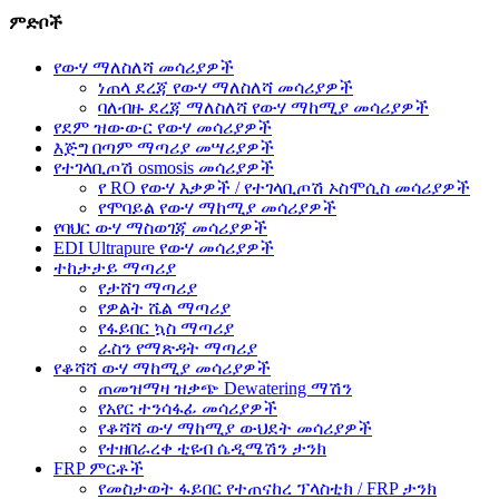
ምድቦች
የውሃ ማለስለሻ መሳሪያዎች
ነጠላ ደረጃ የውሃ ማለስለሻ መሳሪያዎች
ባለብዙ ደረጃ ማለስለሻ የውሃ ማከሚያ መሳሪያዎች
የደም ዝውውር የውሃ መሳሪያዎች
እጅግ በጣም ማጣሪያ መሣሪያዎች
የተገላቢጦሽ osmosis መሳሪያዎች
የ RO የውሃ እቃዎች / የተገላቢጦሽ ኦስሞሲስ መሳሪያዎች
የሞባይል የውሃ ማከሚያ መሳሪያዎች
የባህር ውሃ ማስወገጃ መሳሪያዎች
EDI Ultrapure የውሃ መሳሪያዎች
ተከታታይ ማጣሪያ
የታሸገ ማጣሪያ
የዎልት ሼል ማጣሪያ
የፋይበር ኳስ ማጣሪያ
ራስን የማጽዳት ማጣሪያ
የቆሻሻ ውሃ ማከሚያ መሳሪያዎች
ጠመዝማዛ ዝቃጭ Dewatering ማሽን
የአየር ተንሳፋፊ መሳሪያዎች
የቆሻሻ ውሃ ማከሚያ ውህደት መሳሪያዎች
የተዘበራረቀ ቲዩብ ሴዲሜሽን ታንክ
FRP ምርቶች
የመስታወት ፋይበር የተጠናከረ ፕላስቲክ / FRP ታንክ