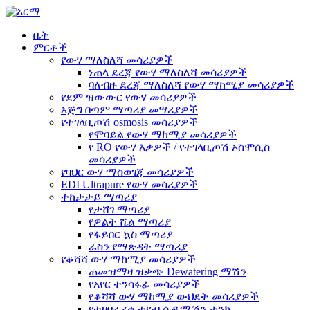
ቤት
ምርቶች
የውሃ ማለስለሻ መሳሪያዎች
ነጠላ ደረጃ የውሃ ማለስለሻ መሳሪያዎች
ባለብዙ ደረጃ ማለስለሻ የውሃ ማከሚያ መሳሪያዎች
የደም ዝውውር የውሃ መሳሪያዎች
እጅግ በጣም ማጣሪያ መሣሪያዎች
የተገላቢጦሽ osmosis መሳሪያዎች
የሞባይል የውሃ ማከሚያ መሳሪያዎች
የ RO የውሃ እቃዎች / የተገላቢጦሽ ኦስሞሲስ
መሳሪያዎች
የባህር ውሃ ማስወገጃ መሳሪያዎች
EDI Ultrapure የውሃ መሳሪያዎች
ተከታታይ ማጣሪያ
የታሸገ ማጣሪያ
የዎልት ሼል ማጣሪያ
የፋይበር ኳስ ማጣሪያ
ራስን የማጽዳት ማጣሪያ
የቆሻሻ ውሃ ማከሚያ መሳሪያዎች
ጠመዝማዛ ዝቃጭ Dewatering ማሽን
የአየር ተንሳፋፊ መሳሪያዎች
የቆሻሻ ውሃ ማከሚያ ውህደት መሳሪያዎች
የተዘበራረቀ ቲዩብ ሴዲሜሽን ታንክ