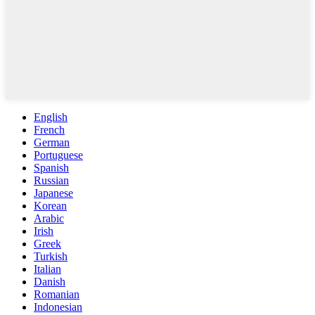
English
French
German
Portuguese
Spanish
Russian
Japanese
Korean
Arabic
Irish
Greek
Turkish
Italian
Danish
Romanian
Indonesian