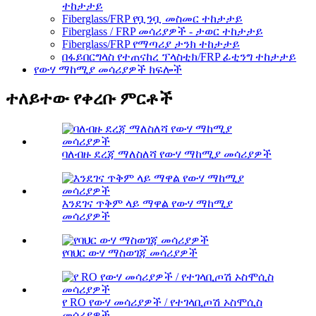
ተከታታይ
Fiberglass/FRP የቧንቧ መስመር ተከታታይ
Fiberglass / FRP መሳሪያዎች - ታወር ​​ተከታታይ
Fiberglass/FRP የማጣሪያ ታንክ ተከታታይ
በፋይበርግላስ የተጠናከረ ፕላስቲክ/FRP ፊቲንግ ተከታታይ
የውሃ ማከሚያ መሳሪያዎች ክፍሎች
ተለይተው የቀረቡ ምርቶች
ባለብዙ ደረጃ ማለስለሻ የውሃ ማከሚያ መሳሪያዎች
እንደገና ጥቅም ላይ ማዋል የውሃ ማከሚያ
መሳሪያዎች
የባህር ውሃ ማስወገጃ መሳሪያዎች
የ RO የውሃ መሳሪያዎች / የተገላቢጦሽ ኦስሞሲስ
መሳሪያዎች