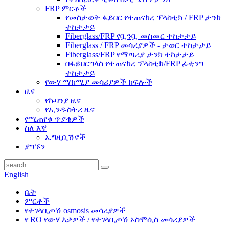
FRP ምርቶች
የመስታወት ፋይበር የተጠናከረ ፕላስቲክ / FRP ታንክ
ተከታታይ
Fiberglass/FRP የቧንቧ መስመር ተከታታይ
Fiberglass / FRP መሳሪያዎች - ታወር ​​ተከታታይ
Fiberglass/FRP የማጣሪያ ታንክ ተከታታይ
በፋይበርግላስ የተጠናከረ ፕላስቲክ/FRP ፊቲንግ
ተከታታይ
የውሃ ማከሚያ መሳሪያዎች ክፍሎች
ዜና
የኩባንያ ዜና
የኢንዱስትሪ ዜና
የሚጠየቁ ጥያቄዎች
ስለ እኛ
ኤግዚቢሽኖች
ያግኙን
English
ቤት
ምርቶች
የተገላቢጦሽ osmosis መሳሪያዎች
የ RO የውሃ እቃዎች / የተገላቢጦሽ ኦስሞሲስ መሳሪያዎች