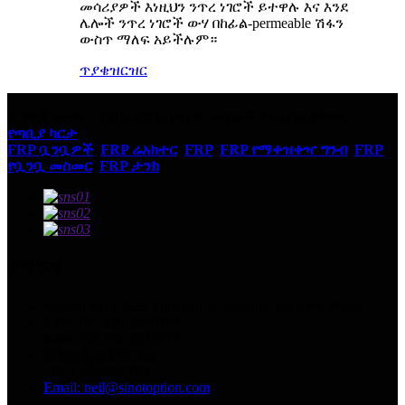
መሳሪያዎች እነዚህን ንጥረ ነገሮች ይተዋሉ እና እንደ
ሌሎች ንጥረ ነገሮች ውሃ በከፊል-permeable ሽፋን
ውስጥ ማለፍ አይችሉም።
ጥያቄ
ዝርዝር
© የቅጂ መብት - 2010-2023: ሁሉም መብቶች የተጠበቁ ናቸው.
የጣቢያ ካርታ
FRP ቧንቧዎች
,
FRP ሬአክተር
,
FRP
,
FRP የማቀዝቀዣ ግንብ
,
FRP
የቧንቧ መስመር
,
FRP ታንክ
,
ያግኙን
አድራሻ፡ No.13129 Yingqian St.Weifang, ሻንዶንግ, ቻይና.
ስልክ፡ +86 536 2221818
ፋክስ፡ +86 536 2221919
WhatsApp/WeChat፡-
+86 13356367799
Email: neil@sinotoption.com