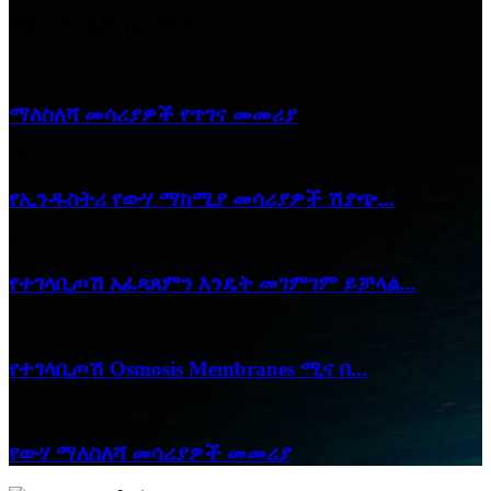
የቅርብ ጊዜ ዜናዎች
02/07/25
ማለስለሻ መሳሪያዎች የጥገና መመሪያ
18/06/25
የኢንዱስትሪ የውሃ ማከሚያ መሳሪያዎች ሽያጭ...
07/06/25
የተገላቢጦሽ አፈጻጸምን እንዴት መገምገም ይቻላል...
04/06/25
የተገላቢጦሽ Osmosis Membranes ሚና በ...
24/05/25
የውሃ ማለስለሻ መሳሪያዎች መመሪያ