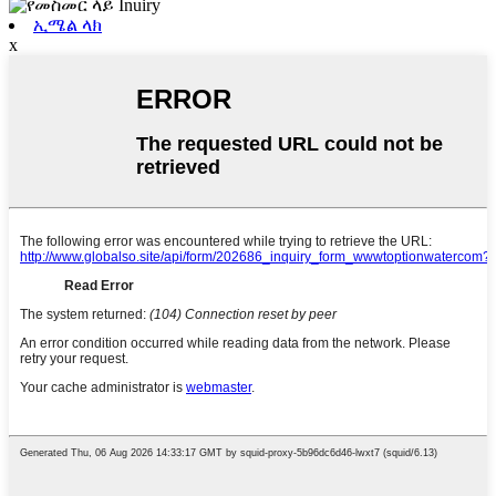
ኢሜል ላክ
x