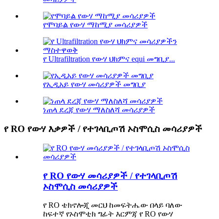
የሞባይል የውሃ ማከሚያ መሳሪያዎች
የ Ultrafiltration የውሃ ህክምና equi መግቢያ...
የኢዲአይ የውሃ መሳሪያዎች መግቢያ
ነጠላ ደረጃ የውሃ ማለስለሻ መሳሪያዎች
የ RO የውሃ እቃዎች / የተገላቢጦሽ ኦስሞሲስ መሳሪያዎች
የ RO የውሃ መሳሪያዎች / የተገላቢጦሽ
ኦስሞሲስ መሳሪያዎች
የ RO ቴክኖሎጂ መርህ ከመፍትሔው በላይ ባለው
ከፍተኛ የኦስሞቲክ ግፊት እርምጃ የ RO የውሃ