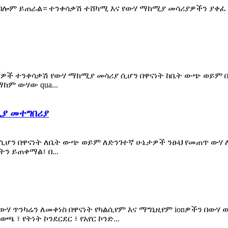
ሎም ይጠራል። ተንቀሳቃሽ ተሸካሚ እና የውሃ ማከሚያ መሳሪያዎችን ያቀፈ ነ
ዎች ተንቀሳቃሽ የውሃ ማከሚያ መሳሪያ ሲሆን በዋናነት ከቤት ውጭ ወይም በ
ከም ውሃው qua...
ቢያ መተግበሪያ
ሲሆን በዋናነት ለቤት ውጭ ወይም ለድንገተኛ ሁኔታዎች ንፁህ የመጠጥ ውሃ ለ
ትን ይጠቀማል፣ በ...
ሃ ጥንካሬን ለመቀነስ በዋናነት የካልሲየም እና ማግኒዚየም ionዎችን በውሃ
 ፣ የትነት ኮንደርደር ፣ የአየር ኮንድ...