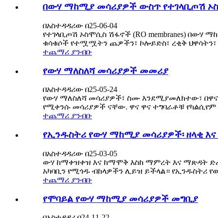
በውሃ ማከሚያ መሳሪያዎች ውስጥ የተገላቢጦሽ 
በአስተዳዳሪው በ25-06-04
የተገላቢጦሽ ኦስሞሲስ ሽፋኖች (RO membranes) በውሃ ማ
ቁሳቁሶች የተሟሟትን ጨዎችን፣ ኮሎይድስ፣ ረቂቅ ህዋሳትን፣ 
ተጨማሪ ያንብቡ
የውሃ ማለስለሻ መሳሪያዎች መመሪያ
በአስተዳዳሪው በ25-05-24
የውሃ ማለስለሻ መሳሪያዎች፣ ስሙ እንደሚያመለክተው፣ በዋናነት
የሚቀንሱ መሳሪያዎች ናቸው. ዋና ዋና ተግባራቶቹ የካልሲየም እና
ተጨማሪ ያንብቡ
የኢንዱስትሪ የውሃ ማከሚያ መሳሪያዎች፡ ዘላቂ እና
በአስተዳዳሪው በ25-03-05
ውሃ ከማቀዝቀዝ እና ከማሞቅ እስከ ማምረት እና ማጽዳት ድረ
አካባቢን የሚጎዱ ብከላዎችን ሊይዝ ይችላል። የኢንዱስትሪ የ
ተጨማሪ ያንብቡ
የሞባይል የውሃ ማከሚያ መሳሪያዎች መግቢያ
በአስተዳዳሪ በ24-11-22