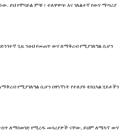
ው. ይህ የሞባይል ምቹ ፣ ተለዋዋጭ እና ገለልተኛ የውሃ ማጣሪያ
ድንገተኛ ጊዜ ንፁህ የመጠጥ ውሃ ለማቅረብ የሚያገለግል ሲሆን
ማቅረብ የሚያገለግል ሲሆን በዋነኛነት የተለያዩ ቴክኒካል ሂደቶችን
 ውስጥ ለማስወገድ የሚረዱ መሳሪያዎች ናቸው, ይህም ለሜካፕ ውሃ