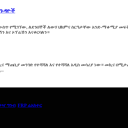
 ጉዳዮች
ifang, ቻይና ውስጥ የሚገኘው, ለደንበኞች ለውሃ ህክምና ስርዓታቸው አንድ-ማቆ
ን እና ኦፕሬሽን እናቀርባለን።
ኪና ማጠቢያ መንገድ የተሻሻለ እና የተሻሻለ አዲስ መሳሪያ ነው። መኪና በሚ
..
ቀዣ ግንብ
,
FRP ሬአክተር
,