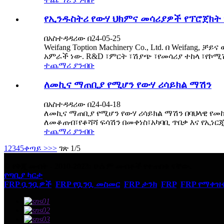
የኢንዱስትሪ የውሃ ህክምና መሳሪያዎች የፕሮጀክት
በአስተዳዳሪው በ24-05-25
Weifang Toption Machinery Co., Ltd. በ We
አምራች ነው. R&D ፣ምርት ፣ሽያጭ ፣የመሳሪያ ተከላ ፣የኮሚሽ
ተጨማሪ ያንብቡ
ለመኪና ማጠቢያ የሚሆን የውሃ ሪሳይክል ማሽን
በአስተዳዳሪው በ24-04-18
ለመኪና ማጠቢያ የሚሆን የውሃ ሪሳይክል ማሽን በባህላዊ የመ
ለመቆጠብ፣የቆሻሻ ፍሳሽን በመቀነስ፣አካባቢ ጥበቃ እና የኢነርጂ.
ተጨማሪ ያንብቡ
1
2
3
4
5
ቀጣይ >
>>
ገጽ 1/5
© የቅጂ መብት - 2010-2023: ሁሉም መብቶች የተጠበቁ ናቸው.
የጣቢያ ካርታ
FRP ቧንቧዎች
,
FRP የቧንቧ መስመር
,
FRP ታንክ
,
FRP
,
FRP የማቀዝ