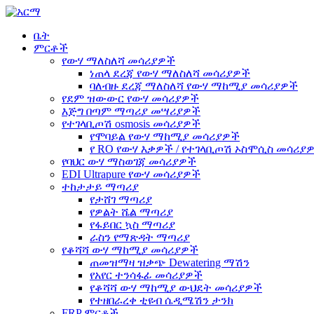
ቤት
ምርቶች
የውሃ ማለስለሻ መሳሪያዎች
ነጠላ ደረጃ የውሃ ማለስለሻ መሳሪያዎች
ባለብዙ ደረጃ ማለስለሻ የውሃ ማከሚያ መሳሪያዎች
የደም ዝውውር የውሃ መሳሪያዎች
እጅግ በጣም ማጣሪያ መሣሪያዎች
የተገላቢጦሽ osmosis መሳሪያዎች
የሞባይል የውሃ ማከሚያ መሳሪያዎች
የ RO የውሃ እቃዎች / የተገላቢጦሽ ኦስሞሲስ መሳሪያ
የባህር ውሃ ማስወገጃ መሳሪያዎች
EDI Ultrapure የውሃ መሳሪያዎች
ተከታታይ ማጣሪያ
የታሸገ ማጣሪያ
የዎልት ሼል ማጣሪያ
የፋይበር ኳስ ማጣሪያ
ራስን የማጽዳት ማጣሪያ
የቆሻሻ ውሃ ማከሚያ መሳሪያዎች
ጠመዝማዛ ዝቃጭ Dewatering ማሽን
የአየር ተንሳፋፊ መሳሪያዎች
የቆሻሻ ውሃ ማከሚያ ውህደት መሳሪያዎች
የተዘበራረቀ ቲዩብ ሴዲሜሽን ታንክ
FRP ምርቶች