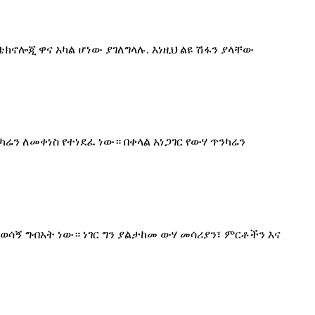
ክኖሎጂ ዋና አካል ሆነው ያገለግላሉ. እነዚህ ልዩ ሽፋን ያላቸው
ን ለመቀነስ የተነደፈ ነው። በቀላል አነጋገር የውሃ ጥንካሬን
ኝ ግብአት ነው። ነገር ግን ያልታከመ ውሃ መሳሪያን፣ ምርቶችን እና