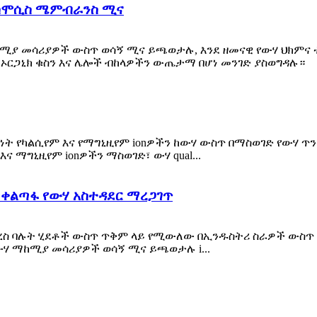
ኦስሞሲስ ሜምብራንስ ሚና
ከሚያ መሳሪያዎች ውስጥ ወሳኝ ሚና ይጫወታሉ, እንደ ዘመናዊ የውሃ ህክምና ቴ
ኦርጋኒክ ቁስን እና ሌሎች ብከላዎችን ውጤታማ በሆነ መንገድ ያስወግዳሉ።
 የካልሲየም እና የማግኒዚየም ionዎችን ከውሃ ውስጥ በማስወገድ የውሃ ጥንካሬ
 ማግኒዚየም ionዎችን ማስወገድ፣ ውሃ qual...
 ቀልጣፋ የውሃ አስተዳደር ማረጋገጥ
ስ ባሉት ሂደቶች ውስጥ ጥቅም ላይ የሚውለው በኢንዱስትሪ ስራዎች ውስጥ ወሳ
ውሃ ማከሚያ መሳሪያዎች ወሳኝ ሚና ይጫወታሉ i...