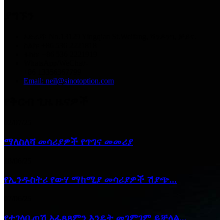
ያግኙን
አድራሻ፡ No.13129 Yingqian St.Weifang, ሻንዶንግ, ቻይና.
ስልክ፡ +86 536 2221818
ፋክስ፡ +86 536 2221919
WhatsApp/WeChat፡-
+86 13356367799
Email: neil@sinotoption.com
የቅርብ ጊዜ ዜናዎች
02/07/25
ማለስለሻ መሳሪያዎች የጥገና መመሪያ
18/06/25
የኢንዱስትሪ የውሃ ማከሚያ መሳሪያዎች ሽያጭ...
07/06/25
የተገላቢጦሽ አፈጻጸምን እንዴት መገምገም ይቻላል...