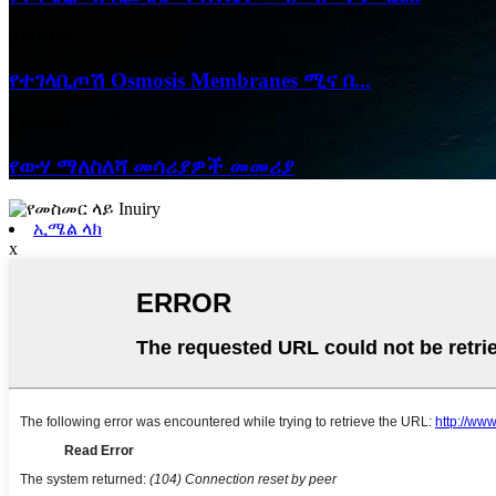
04/06/25
የተገላቢጦሽ Osmosis Membranes ሚና በ...
24/05/25
የውሃ ማለስለሻ መሳሪያዎች መመሪያ
ኢሜል ላክ
x