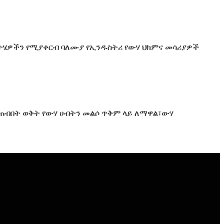
ሚያ መፍትሄዎችን የሚያቀርብ ባለሙያ የኢንዱስትሪ የውሃ ህክምና መሳሪያዎች
ታጠብበት ወቅት የውሃ ሀብትን መልሶ ጥቅም ላይ ለማዋል፣ውሃ