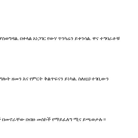
ወግዳል. በቀላል አነጋገር የውሃ ጥንካሬን ይቀንሳል. ዋና ተግባራቶቹ
ሎት ዘመን እና የምርት ቅልጥፍናን ይነካል. ስለዚህ ተገቢውን
ያቶች በመኖራቸው በብዙ መስኮች የማይፈለግ ሚና ይጫወታሉ።