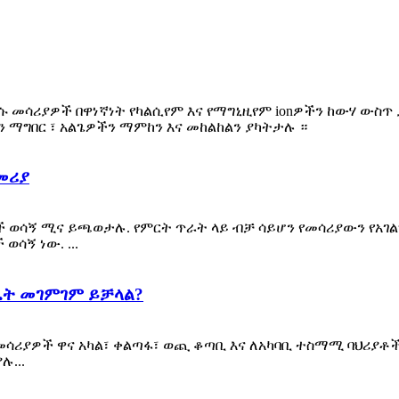
ሳሪያዎች በዋነኛነት የካልሲየም እና የማግኒዚየም ionዎችን ከውሃ ውስጥ ያስ
ን ማግበር ፣ አልጌዎችን ማምከን እና መከልከልን ያካትታሉ ።
መሪያ
ወሳኝ ሚና ይጫወታሉ. የምርት ጥራት ላይ ብቻ ሳይሆን የመሳሪያውን የአገልግ
ሳኝ ነው. ...
ዴት መገምገም ይቻላል?
 መሳሪያዎች ዋና አካል፣ ቀልጣፋ፣ ወጪ ቆጣቢ እና ለአካባቢ ተስማሚ ባህሪ
ሉ...