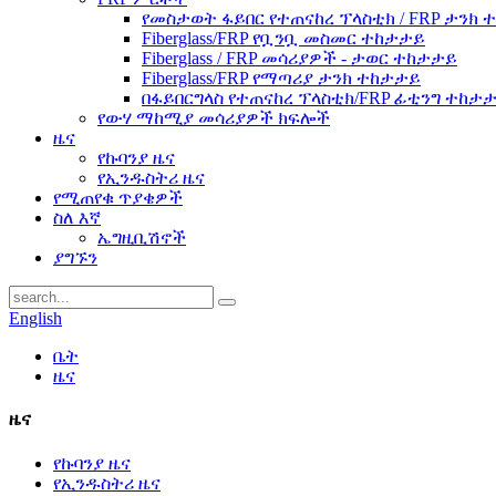
የመስታወት ፋይበር የተጠናከረ ፕላስቲክ / FRP ታንክ
Fiberglass/FRP የቧንቧ መስመር ተከታታይ
Fiberglass / FRP መሳሪያዎች - ታወር ​​ተከታታይ
Fiberglass/FRP የማጣሪያ ታንክ ተከታታይ
በፋይበርግላስ የተጠናከረ ፕላስቲክ/FRP ፊቲንግ ተከታ
የውሃ ማከሚያ መሳሪያዎች ክፍሎች
ዜና
የኩባንያ ዜና
የኢንዱስትሪ ዜና
የሚጠየቁ ጥያቄዎች
ስለ እኛ
ኤግዚቢሽኖች
ያግኙን
English
ቤት
ዜና
ዜና
የኩባንያ ዜና
የኢንዱስትሪ ዜና