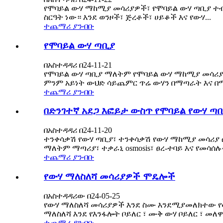
የሞባይል ውሃ ማከሚያ መሳሪያዎች፣ የሞባይል ውሃ ጣቢያ ተብ
ስርዓት ነው። እንደ ወንዞች፣ ጅረቶች፣ ሀይቆች እና የውሃ...
ተጨማሪ ያንብቡ
የሞባይል ውሃ ጣቢያ
በአስተዳዳሪ በ24-11-21
የሞባይል ውሃ ጣቢያ ማለትም የሞባይል ውሃ ማከሚያ መሳሪያ
ምንም አይነት ውህድ ሳይጨምር ጥሬ ውሃን በማጣራት እና በማ
ተጨማሪ ያንብቡ
በድንገተኛ አደጋ እፎይታ ውስጥ የሞባይል የውሃ ጣ
በአስተዳዳሪ በ24-11-20
ተንቀሳቃሽ የውሃ ጣቢያ፣ ተንቀሳቃሽ የውሃ ማከሚያ መሳሪያ 
ማለትም ማጣሪያ፣ ተቃራኒ osmosis፣ ፀረ-ተባይ እና የመሳሰሉ
ተጨማሪ ያንብቡ
የውሃ ማለስለሻ መሳሪያዎች ሞዴሎች
በአስተዳዳሪው በ24-05-25
የውሃ ማለስለሻ መሳሪያዎች እንደ ስሙ እንደሚያመለክተው የው
ማለስለሻ እንደ የእንፋሎት ቦይለር ፣ ሙቅ ውሃ ቦይለር ፣ መለዋወጫ
ተጨማሪ ያንብቡ