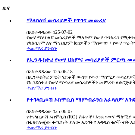
ዜና
ማለስለሻ መሳሪያዎች የጥገና መመሪያ
በአስተዳዳሪው በ25-07-02
የውሃ ማለስለሻ መሳሪያዎች ማለትም የውሃ ጥንካሬን የሚቀንሱ መ
የካልሲየም እና ማግኒዚየም ionዎችን ማስወገድ ፣ የውሃ ጥራት
ተጨማሪ ያንብቡ
የኢንዱስትሪ የውሃ ህክምና መሳሪያዎች ምርጫ መ
በአስተዳዳሪው በ25-06-18
በኢንዱስትሪ ምርት ሂደቶች ውስጥ የውሃ ማከሚያ መሳሪያዎች 
የኢንደስትሪ የውሃ ማጣሪያ መሳሪያዎችን መምረጥ ለድርጅቶች ወ
ተጨማሪ ያንብቡ
የተገላቢጦሽ ኦስሞሲስ ሜምብራንስ አፈጻጸም እን
በአስተዳዳሪው በ25-06-07
የተገላቢጦሽ ኦስሞሲስ (RO) ሽፋኖች፣ እንደ የውሃ ማከሚያ
በቴክኖሎጂው ቀጣይነት ያለው እድገትና አዳዲስ ቁሶች ብቅ እያ
ተጨማሪ ያንብቡ