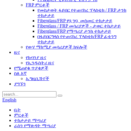
FRP ምርቶች
የመስታወት ፋይበር የተጠናከረ ፕላስቲክ / FRP ታንክ
ተከታታይ
Fiberglass/FRP የቧንቧ መስመር ተከታታይ
Fiberglass / FRP መሳሪያዎች - ታወር ​​ተከታታይ
Fiberglass/FRP የማጣሪያ ታንክ ተከታታይ
በፋይበርግላስ የተጠናከረ ፕላስቲክ/FRP ፊቲንግ
ተከታታይ
የውሃ ማከሚያ መሳሪያዎች ክፍሎች
ዜና
የኩባንያ ዜና
የኢንዱስትሪ ዜና
የሚጠየቁ ጥያቄዎች
ስለ እኛ
ኤግዚቢሽኖች
ያግኙን
English
ቤት
ምርቶች
ተከታታይ ማጣሪያ
ራስን የማጽዳት ማጣሪያ