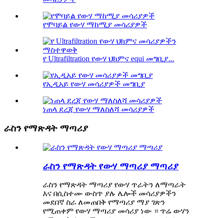
የሞባይል የውሃ ማከሚያ መሳሪያዎች
የ Ultrafiltration የውሃ ህክምና equi መግቢያ...
የኢዲአይ የውሃ መሳሪያዎች መግቢያ
ነጠላ ደረጃ የውሃ ማለስለሻ መሳሪያዎች
ራስን የማጽዳት ማጣሪያ
ራስን የማጽዳት የውሃ ማጣሪያ ማጣሪያ
ራስን የማጽዳት ማጣሪያ የውሃ ጥራትን ለማጣራት
እና በሲስተሙ ውስጥ ያሉ ሌሎች መሳሪያዎችን
መደበኛ ስራ ለመጠበቅ የማጣሪያ ማያ ገጽን
የሚጠቀም የውሃ ማጣሪያ መሳሪያ ነው ። ጥሬ ውሃን