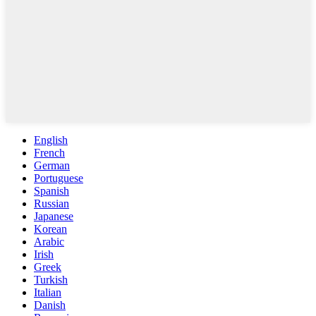
English
French
German
Portuguese
Spanish
Russian
Japanese
Korean
Arabic
Irish
Greek
Turkish
Italian
Danish