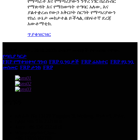
የማጣራት እና የማጣሪያውን ንጥረ ነገር በራስ-ሰር
የማጽዳት እና የማስወጣት ተግባር አለው, እና
ያልተቋረጠ የውኃ አቅርቦት ስርዓት የማጣሪያውን
የስራ ሁኔታ መከታተል ይችላል, በከፍተኛ ደረጃ
አውቶማቲክ.
ጥያቄ
ዝርዝር
© የቅጂ መብት - 2010-2023: ሁሉም መብቶች የተጠበቁ ናቸው.
የጣቢያ ካርታ
FRP የማቀዝቀዣ ግንብ
,
FRP ቧንቧዎች
,
FRP ሬአክተር
,
FRP የቧንቧ
መስመር
,
FRP ታንክ
,
FRP
,
ያግኙን
አድራሻ፡ No.13129 Yingqian St.Weifang, ሻንዶንግ, ቻይና.
ስልክ፡ +86 536 2221818
ፋክስ፡ +86 536 2221919
WhatsApp/WeChat፡-
+86 13356367799