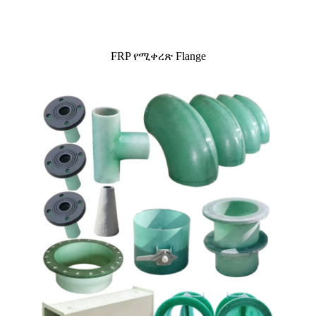
FRP የሚቀረጽ Flange