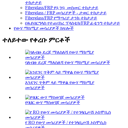
ተከታታይ
Fiberglass/FRP የቧንቧ መስመር ተከታታይ
Fiberglass / FRP መሳሪያዎች - ታወር ​​ተከታታይ
Fiberglass/FRP የማጣሪያ ታንክ ተከታታይ
በፋይበርግላስ የተጠናከረ ፕላስቲክ/FRP ፊቲንግ ተከታታይ
የውሃ ማከሚያ መሳሪያዎች ክፍሎች
ተለይተው የቀረቡ ምርቶች
ባለብዙ ደረጃ ማለስለሻ የውሃ ማከሚያ መሳሪያዎች
እንደገና ጥቅም ላይ ማዋል የውሃ ማከሚያ
መሳሪያዎች
የባህር ውሃ ማስወገጃ መሳሪያዎች
የ RO የውሃ መሳሪያዎች / የተገላቢጦሽ ኦስሞሲስ
መሳሪያዎች