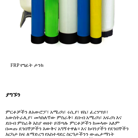
FRP የግፊት ታንክ
ያግኙን
ምርቶቻችን ለአውሮፓ፣ አሜሪካ፣ ሩሲያ፣ ዩኬ፣ ፈረንሣይ፣
አውስትራሊያ፣ መካከለኛው ምስራቅ፣ ደቡብ አሜሪካ፣ አፍሪካ እና
ደቡብ ምስራቅ እስያ ወዘተ ይሸጣሉ ምርቶቻችን ከመላው አለም
በመጡ ደንበኞቻችን እውቅና አግኝተዋል። እና ኩባንያችን የደንበኞችን
እርካታ ከፍ ለማድረግ የአስተዳደር ስርዓታችንን ውጤታማነት