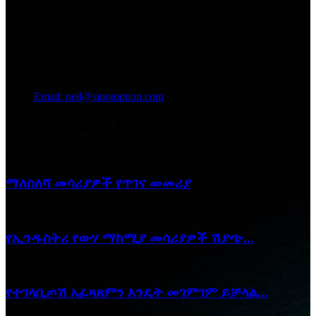
ያግኙን
አድራሻ፡ No.13129 Yingqian St.Weifang, ሻንዶንግ, ቻይና.
ስልክ፡ +86 536 2221818
ፋክስ፡ +86 536 2221919
WhatsApp/WeChat፡-
+86 13356367799
Email: neil@sinotoption.com
የቅርብ ጊዜ ዜናዎች
02/07/25
ማለስለሻ መሳሪያዎች የጥገና መመሪያ
18/06/25
የኢንዱስትሪ የውሃ ማከሚያ መሳሪያዎች ሽያጭ...
07/06/25
የተገላቢጦሽ አፈጻጸምን እንዴት መገምገም ይቻላል...