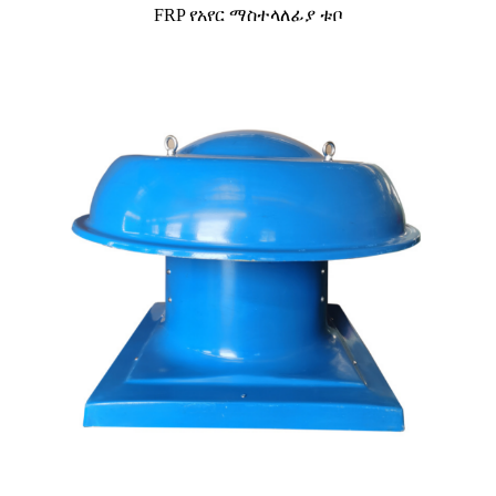
FRP የአየር ማስተላለፊያ ቱቦ