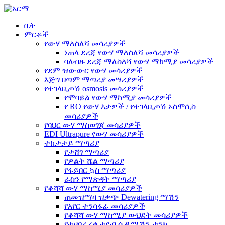
ቤት
ምርቶች
የውሃ ማለስለሻ መሳሪያዎች
ነጠላ ደረጃ የውሃ ማለስለሻ መሳሪያዎች
ባለብዙ ደረጃ ማለስለሻ የውሃ ማከሚያ መሳሪያዎች
የደም ዝውውር የውሃ መሳሪያዎች
እጅግ በጣም ማጣሪያ መሣሪያዎች
የተገላቢጦሽ osmosis መሳሪያዎች
የሞባይል የውሃ ማከሚያ መሳሪያዎች
የ RO የውሃ እቃዎች / የተገላቢጦሽ ኦስሞሲስ
መሳሪያዎች
የባህር ውሃ ማስወገጃ መሳሪያዎች
EDI Ultrapure የውሃ መሳሪያዎች
ተከታታይ ማጣሪያ
የታሸገ ማጣሪያ
የዎልት ሼል ማጣሪያ
የፋይበር ኳስ ማጣሪያ
ራስን የማጽዳት ማጣሪያ
የቆሻሻ ውሃ ማከሚያ መሳሪያዎች
ጠመዝማዛ ዝቃጭ Dewatering ማሽን
የአየር ተንሳፋፊ መሳሪያዎች
የቆሻሻ ውሃ ማከሚያ ውህደት መሳሪያዎች
የተዘበራረቀ ቲዩብ ሴዲሜሽን ታንክ