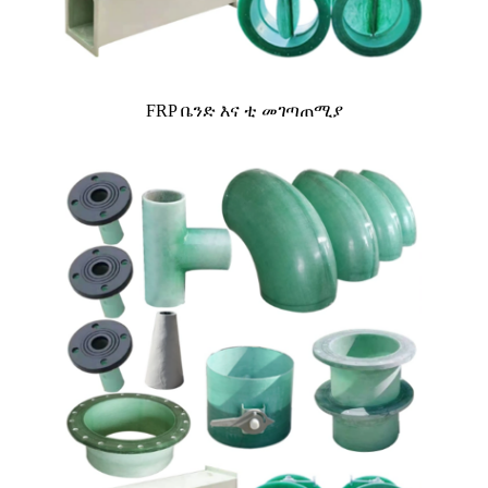
FRP ቤንድ እና ቲ መገጣጠሚያ