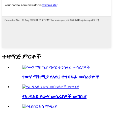
ተዛማጅ ምርቶች
የውሃ ማከሚያ የአየር ተንሳፋፊ መሳሪያዎች
የኢዲአይ የውሃ መሳሪያዎች መግቢያ