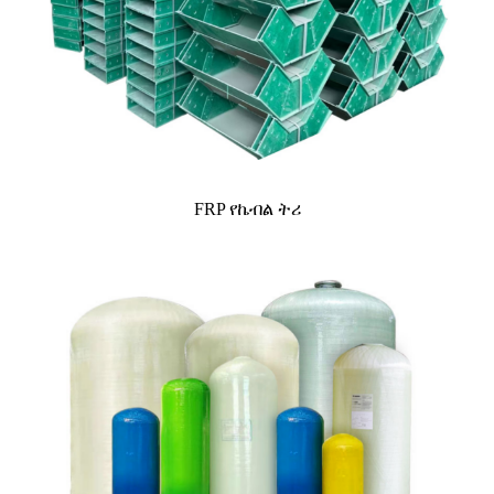
FRP የኬብል ትሪ