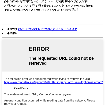
በቀጣይነት ለማሻሻል ቁርጠኛ ነው። ከደንበኞቻችን ጋር እድገት
ለማድረግ እና ሁሉንም የሚያሸንፍ የወደፊት ጊዜ ለመፍጠር ከልብ
ተስፋ እናደርጋለን። ለንግድ ስራ እንኳን ደህና መጣችሁ!
ቀዳሚ፡
የፋይበርግላስ/FRP ማጣሪያ ታንክ ተከታታይ
ቀጣይ፡-