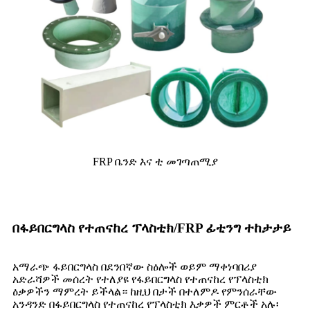
FRP ቤንድ እና ቲ መገጣጠሚያ
በፋይበርግላስ የተጠናከረ ፕላስቲክ/FRP ፊቲንግ ተከታታይ
አማራጭ ፋይበርግላስ በደንበኛው ስዕሎች ወይም ማቀነባበሪያ
አድራሻዎች መሰረት የተለያዩ የፋይበርግላስ የተጠናከረ የፕላስቲክ
ዕቃዎችን ማምረት ይችላል። ከዚህ በታች በተለምዶ የምንሰራቸው
አንዳንድ በፋይበርግላስ የተጠናከረ የፕላስቲክ እቃዎች ምርቶች አሉ፡