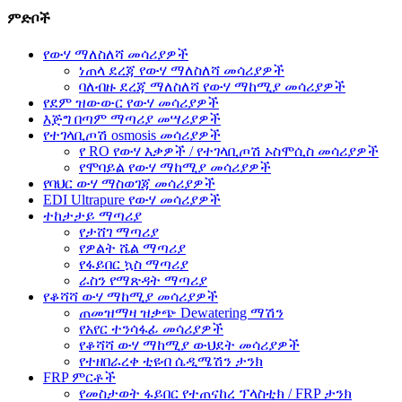
ምድቦች
የውሃ ማለስለሻ መሳሪያዎች
ነጠላ ደረጃ የውሃ ማለስለሻ መሳሪያዎች
ባለብዙ ደረጃ ማለስለሻ የውሃ ማከሚያ መሳሪያዎች
የደም ዝውውር የውሃ መሳሪያዎች
እጅግ በጣም ማጣሪያ መሣሪያዎች
የተገላቢጦሽ osmosis መሳሪያዎች
የ RO የውሃ እቃዎች / የተገላቢጦሽ ኦስሞሲስ መሳሪያዎች
የሞባይል የውሃ ማከሚያ መሳሪያዎች
የባህር ውሃ ማስወገጃ መሳሪያዎች
EDI Ultrapure የውሃ መሳሪያዎች
ተከታታይ ማጣሪያ
የታሸገ ማጣሪያ
የዎልት ሼል ማጣሪያ
የፋይበር ኳስ ማጣሪያ
ራስን የማጽዳት ማጣሪያ
የቆሻሻ ውሃ ማከሚያ መሳሪያዎች
ጠመዝማዛ ዝቃጭ Dewatering ማሽን
የአየር ተንሳፋፊ መሳሪያዎች
የቆሻሻ ውሃ ማከሚያ ውህደት መሳሪያዎች
የተዘበራረቀ ቲዩብ ሴዲሜሽን ታንክ
FRP ምርቶች
የመስታወት ፋይበር የተጠናከረ ፕላስቲክ / FRP ታንክ