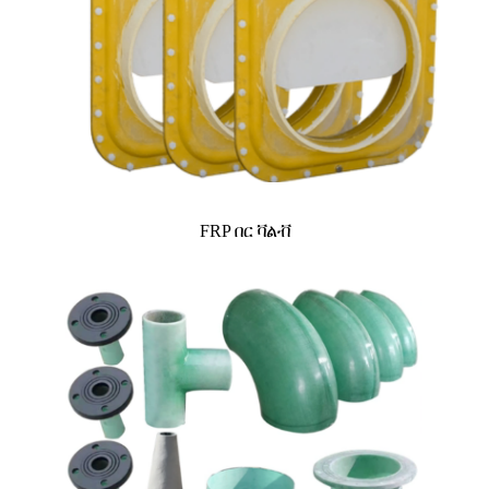
FRP በር ቫልቭ