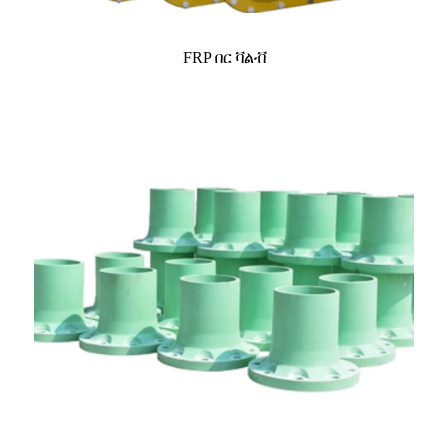
FRP በር ቫልቭ