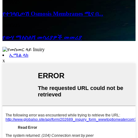
04/06/25
የተገላቢጦሽ Osmosis Membranes ሚና በ...
24/05/25
የውሃ ማለስለሻ መሳሪያዎች መመሪያ
ኢሜል ላክ
x