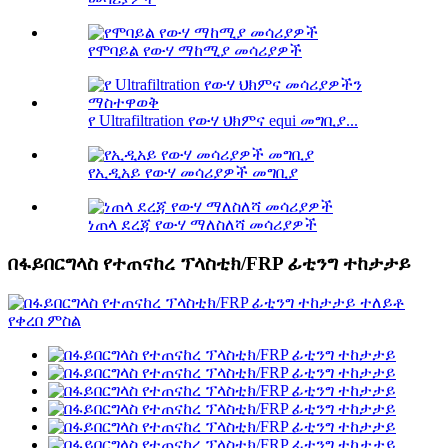
የሞባይል የውሃ ማከሚያ መሳሪያዎች
የ Ultrafiltration የውሃ ህክምና equi መግቢያ...
የኢዲአይ የውሃ መሳሪያዎች መግቢያ
ነጠላ ደረጃ የውሃ ማለስለሻ መሳሪያዎች
በፋይበርግላስ የተጠናከረ ፕላስቲክ/FRP ፊቲንግ ተከታታይ