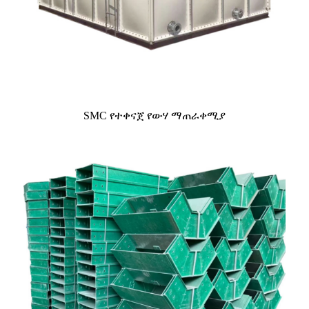
SMC የተቀናጀ የውሃ ማጠራቀሚያ