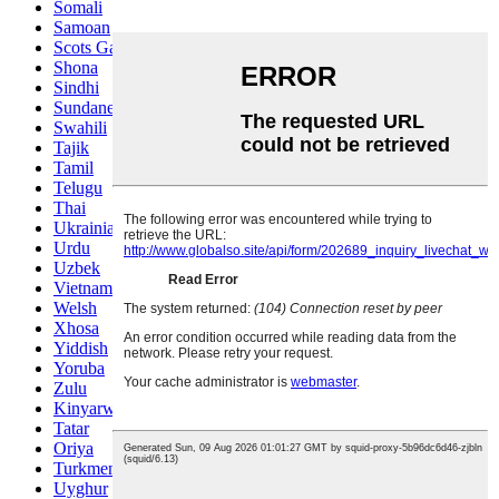
Somali
Samoan
Scots Gaelic
Shona
Sindhi
Sundanese
Swahili
Tajik
Tamil
Telugu
Thai
Ukrainian
Urdu
Uzbek
Vietnamese
Welsh
Xhosa
Yiddish
Yoruba
Zulu
Kinyarwanda
Tatar
Oriya
Turkmen
Uyghur