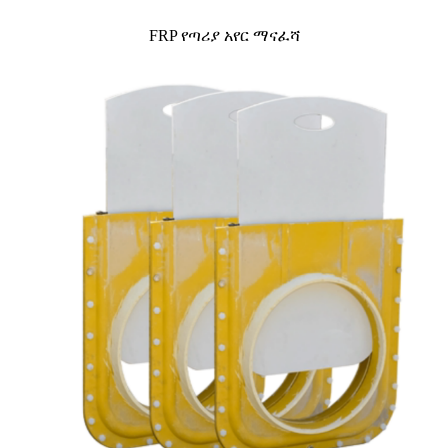
FRP የጣሪያ አየር ማናፈሻ