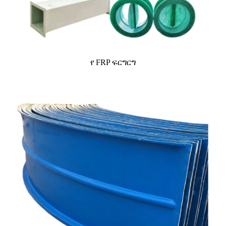
የ FRP ፍርግርግ