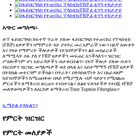
አጭር መግለጫ፡-
ቶፕ ፋይበርግላስ ከፍተኛ ጥራት ያለው ፋይበርግላስ የተጠናከረ የፕላስቲክ
(FRP) ዕቃዎችን በማምረት ላይ ያተኮረ መሪ አምራች ነው። በእኛ እውቀት
እና የላቀ የማምረት ችሎታዎች የደንበኞቻችንን ልዩ መስፈርቶች
ለማሟላት ሰፋ ያለ የ FRP ዕቃዎችን መፍጠር እንችላለን። ዝርዝር
ሥዕሎችንም ሆነ አድራሻዎችን ብታቀርቡልን፣ የእኛ ችሎታ ያለው ቡድን
የእርስዎን ዝርዝር መግለጫዎች ወደ ዘላቂ እና አስተማማኝ የFRP ዕቃዎች
በትክክል መተርጎም ይችላል። በጥራት፣ በትክክለኛነት እና በአፈጻጸም
ከደንበኞቻችን ከሚጠበቀው በላይ የሚያሟሉ ብቻ ሳይሆን የሚበልጡ
ምርቶችን ለማቅረብ ቆርጠን ተነስተናል። ለልዩ ፍላጎቶችዎ የተበጁ የFRP
መለዋወጫዎችን ለእርስዎ ለማቅረብ Trust Toption Fiberglass።
ኢሜይል ይላኩልን።
የምርት ዝርዝር
የምርት መለያዎች