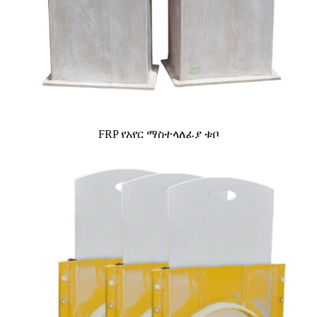
FRP የአየር ማስተላለፊያ ቱቦ