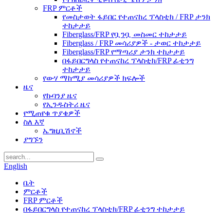
FRP ምርቶች
የመስታወት ፋይበር የተጠናከረ ፕላስቲክ / FRP ታንክ
ተከታታይ
Fiberglass/FRP የቧንቧ መስመር ተከታታይ
Fiberglass / FRP መሳሪያዎች - ታወር ​​ተከታታይ
Fiberglass/FRP የማጣሪያ ታንክ ተከታታይ
በፋይበርግላስ የተጠናከረ ፕላስቲክ/FRP ፊቲንግ
ተከታታይ
የውሃ ማከሚያ መሳሪያዎች ክፍሎች
ዜና
የኩባንያ ዜና
የኢንዱስትሪ ዜና
የሚጠየቁ ጥያቄዎች
ስለ እኛ
ኤግዚቢሽኖች
ያግኙን
English
ቤት
ምርቶች
FRP ምርቶች
በፋይበርግላስ የተጠናከረ ፕላስቲክ/FRP ፊቲንግ ተከታታይ