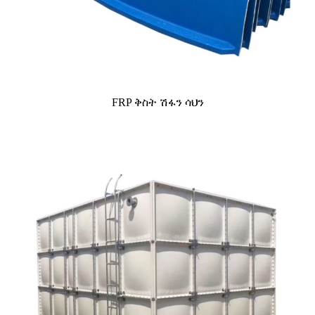
FRP ቅስት ሽፋን ሳህን