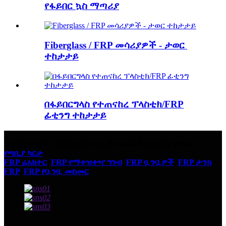
የፋይበር ኳስ ማጣሪያ
Fiberglass / FRP መሳሪያዎች - ታወር ​​
ተከታታይ
በፋይበርግላስ የተጠናከረ ፕላስቲክ/FRP
ፊቲንግ ተከታታይ
© የቅጂ መብት - 2010-2023: ሁሉም መብቶች የተጠበቁ ናቸው.
የጣቢያ ካርታ
FRP ሬአክተር
,
FRP የማቀዝቀዣ ግንብ
,
FRP ቧንቧዎች
,
FRP ታንክ
,
FRP
,
FRP የቧንቧ መስመር
,