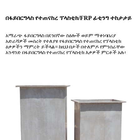
በፋይበርግላስ የተጠናከረ ፕላስቲክ/FRP ፊቲንግ ተከታታይ
አማራጭ ፋይበርግላስ በደንበኛው ስዕሎች ወይም ማቀነባበሪያ
አድራሻዎች መሰረት የተለያዩ የፋይበርግላስ የተጠናከረ የፕላስቲክ
ዕቃዎችን ማምረት ይችላል። ከዚህ በታች በተለምዶ የምንሰራቸው
አንዳንድ በፋይበርግላስ የተጠናከረ የፕላስቲክ እቃዎች ምርቶች አሉ፡