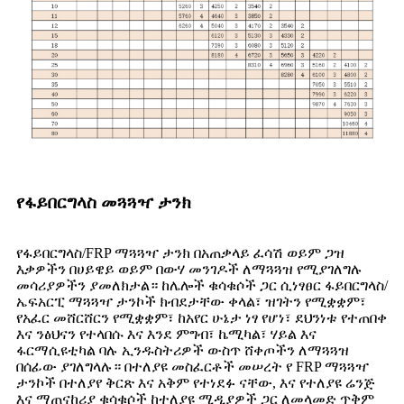
የፋይበርግላስ መጓጓዣ ታንክ
የፋይበርግላስ/FRP ማጓጓዣ ታንክ በአጠቃላይ ፈሳሽ ወይም ጋዝ
እቃዎችን በሀይዌይ ወይም በውሃ መንገዶች ለማጓጓዝ የሚያገለግሉ
መሳሪያዎችን ያመለክታል። ከሌሎች ቁሳቁሶች ጋር ሲነፃፀር ፋይበርግላስ/
ኤፍአርፒ ማጓጓዣ ታንኮች ክብደታቸው ቀላል፣ ዝገትን የሚቋቋም፣
የአፈር መሸርሸርን የሚቋቋም፣ ከአየር ሁኔታ ነፃ የሆነ፣ ደህንነቱ የተጠበቀ
እና ንፅህናን የተላበሱ እና እንደ ምግብ፣ ኬሚካል፣ ሃይል እና
ፋርማሲዩቲካል ባሉ ኢንዱስትሪዎች ውስጥ ሸቀጦችን ለማጓጓዝ
በሰፊው ያገለግላሉ። በተለያዩ መስፈርቶች መሠረት የ FRP ማጓጓዣ
ታንኮች በተለያየ ቅርጽ እና አቅም የተነደፉ ናቸው, እና የተለያዩ ሬንጅ
እና ማጠናከሪያ ቁሳቁሶች ከተለያዩ ሚዲያዎች ጋር ለመላመድ ጥቅም