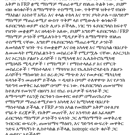
አቅም ከ FRP ቋሚ ማከማቻ ማጠራቀሚያ የበለጠ ትልቅ ነው, ይህም
ብዙ ቁሳቁሶችን ለማከማቸት ተስማሚ ነው. ጥቅሞቹ ዝቅተኛ የስበት
ማእከል፣ አነስተኛ አሻራ እና ቀላል ተከላ እና ጥገና ያካትታሉ። በአግድም
ማከማቻ ማጠራቀሚያ ውስጥ ጥቅም ላይ የሚውሉት ቁሳቁሶች
ፋይበርግላስ ወይም ብረት ሊሆኑ ይችላሉ, ነገር ግን ፋይበርግላስ ከፍተኛ
የዝገት መቋቋም እና ዘላቂነት አለው, ይህም አግድም ፋይበርግላስ / FRP
ማከማቻ ታንኮች የሚፈለጉትን ሚዲያዎችን ለማከማቸት የበለጠ
ተስማሚ ናቸው. አግድም የፋይበርግላስ ማጠራቀሚያ ታንኮች
ለመካከለኛ ዝገት ጥሩ የመቋቋም እና በቂ አካላዊ እና ሜካኒካል ባህሪያት
ለመሙላት የሚያስፈልጉትን መስፈርቶች የሚያሟሉ ናቸው. ለኦርጋኒክ
እና ኦርጋኒክ ያልሆኑ ፈሳሾች ፣ ኬሚካላዊ እና ኤሌክትሮኬሚካዊ
የሚበላሹ ሚዲያዎች ፣ የማከማቻ ፣ የማስተላለፊያ እና የምርት
መስፈርቶች ፣ ማስተላለፍ ፣ ማጓጓዝ እና የኤሌክትሮላይቲክ ያልሆኑ
ፈሳሾችን ማስወገድ እና ፀረ-ድጋፍ ማጭድ እና የመቃብር ሜካኒካዊ
ፍላጎቶችን መጠቀም ይችላሉ ። ዲዛይኑ በጣም ተለዋዋጭ እና የታንክ
ግድግዳ መዋቅር አፈፃፀም በጣም ጥሩ ነው. የፋይበርግላስ ጠመዝማዛ
ከተለያዩ የመገናኛ ብዙሃን እና የስራ ሁኔታዎች ፍላጎቶች ጋር
ለማጣጣም የሬንጅ ስርዓቱን በመቀየር ወይም በማጠናከሪያው
የማከማቻ ማጠራቀሚያውን አካላዊ እና ኬሚካላዊ ባህሪያት
ማስተካከል ይችላል. የ FRP ታንክ አካል የመሸከም አቅም በተለያዩ
የግፊት ደረጃዎች, የአቅም መጠኖች, እና አንዳንድ ልዩ አፈጻጸም
ፊበርግላስ ማከማቻ ታንኮችን ፍላጎት ጋር ለማስማማት መዋቅራዊ
ንብርብር ውፍረት, ጠመዝማዛ ማዕዘን, እና ግድግዳ ውፍረት መዋቅር
ንድፍ አማካኝነት ሊስተካከል ይችላል, isotropic ብረት ቁሶች ጋር
ሊወዳደር አይችልም.