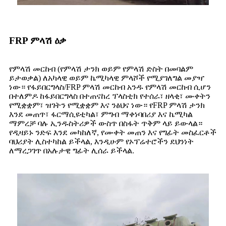
FRP ምላሽ ዕቃ
የምላሽ መርከብ (የምላሽ ታንክ ወይም የምላሽ ድስት በመባልም
ይታወቃል) ለአካላዊ ወይም ኬሚካላዊ ምላሾች የሚያገለግል መያዣ
ነው። የፋይበርግላስ/FRP ምላሽ መርከብ አንዱ የምላሽ መርከብ ሲሆን
በተለምዶ ከፋይበርግላስ በተጠናከረ ፕላስቲክ የተሰራ፣ ዘላቂ፣ ሙቀትን
የሚቋቋም፣ ዝገትን የሚቋቋም እና ንፅህና ነው። የFRP ምላሽ ታንክ
እንደ መጠጥ፣ ፋርማሲዩቲካል፣ ምግብ ማቀነባበሪያ እና ኬሚካል
ማምረቻ ባሉ ኢንዱስትሪዎች ውስጥ በስፋት ጥቅም ላይ ይውላል።
የዲዛይኑ ንድፍ እንደ መካከለኛ, የሙቀት መጠን እና የግፊት መስፈርቶች
ባህሪያት ሊስተካከል ይችላል, እንዲሁም የኦፕሬተሮችን ደህንነት
ለማረጋገጥ በአሉታዊ ግፊት ሊሰራ ይችላል.