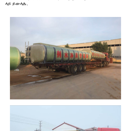
ላይ ይውላሉ.