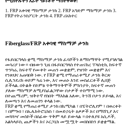
የሚከተሉትን አራት ዓይነቶች ማስተዋወቅ:
1. FRP አቀባዊ ማከማቻ ታንክ 2. FRP አግድም ማከማቻ ታንክ 3.
FRP የትራንስፖርት ታንክ 4. FRP ሪአክተር
Fiberglass/FRP አቀባዊ ማከማቻ ታንክ
የፋይበርግላስ ቋሚ ማከማቻ ታንክ ፈሳሾችን ለማከማቸት የሚያገለግል
መሳሪያ ነው። ብዙውን ጊዜ በፋይበርግላስ የተጠናከረ ፕላስቲክ, ከፍተኛ
ጥንካሬ, ከፍተኛ የሙቀት መጠን መቋቋም, የዝገት መቋቋም እና
የንጽህና አጠባበቅ ነው. የ FRP ቋሚ የማጠራቀሚያ ታንክ ቅርጽ
ሲሊንደሪክ ወይም ካሬ ነው, እና መጠኑ እንደ መስፈርቶች ሊበጅ
ይችላል. በትልቅ የድምፅ ጥቅማጥቅሞች ምክንያት, ከፍተኛ መጠን
ያለው ማከማቻ ለሚያስፈልጋቸው ቦታዎች ተስማሚ ነው.
በተጨማሪም, ዝቅተኛ የስበት ማእከል አለው, ትንሽ ቦታን ይይዛል, እና
ለመጫን እና ለመጠገን ቀላል ነው.
FRP ቋሚ የማጠራቀሚያ ታንክ በኬሚካል ፣ በፔትሮሊየም ፣ በወረቀት
፣ በምግብ ፣ በኤሌክትሮኒክስ ፣ በመድኃኒት ዕቃዎች እና በማሸጊያ እና
መጓጓዣ መስኮች በሰፊው ጥቅም ላይ ይውላል ። በተለያዩ አሲዶች,
አልካላይስ, ጨዎችን እና ኦርጋኒክ መሟሟት መበስበስን ይቋቋማል.