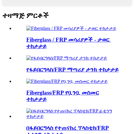
ተዛማጅ ምርቶች
Fiberglass / FRP መሳሪያዎች - ታወር ​​
ተከታታይ
የፋይበርግላስ/FRP ማጣሪያ ታንክ ተከታታይ
Fiberglass/FRP የቧንቧ መስመር
ተከታታይ
በፋይበርግላስ የተጠናከረ ፕላስቲክ/FRP