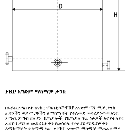
FRP አግድም ማከማቻ ታንክ
በፋይበርግላስ የተጠናከረ ፕላስቲኮች/FRP አግድም ማከማቻ ታንክ
ፈሳሾችን ወይም ጋዞችን ለማከማቸት የተለመደ መሳሪያ ነው። እንደ
ምግብ, ምግብ ያልሆኑ, ኬሚካሎች, የኬሚካል ጥሬ ዕቃዎች እና የተለያዩ
ፈሳሽ ኬሚካል መድኃኒቶችን የመሳሰሉ የተለያዩ ሚዲያዎችን
ለማከማቸት ተስማሚ ነው. የ FRP አግድም ማከማቻ ማጠራቀሚያ