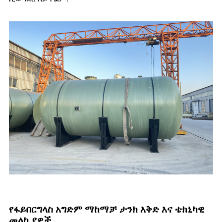
የፋይበርግላስ አግድም ማከማቻ ታንክ እቅድ እና ቴክኒካዊ
መለኪያዎች