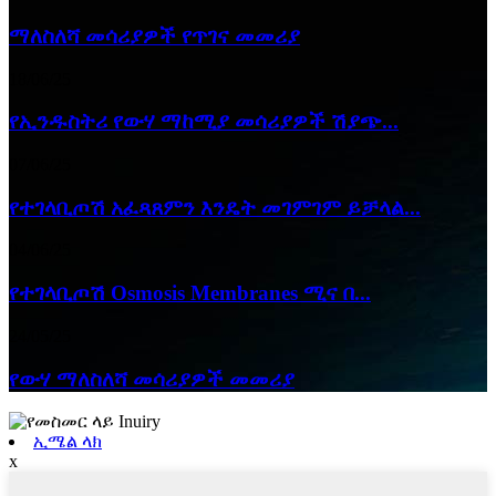
ማለስለሻ መሳሪያዎች የጥገና መመሪያ
18/06/25
የኢንዱስትሪ የውሃ ማከሚያ መሳሪያዎች ሽያጭ...
07/06/25
የተገላቢጦሽ አፈጻጸምን እንዴት መገምገም ይቻላል...
04/06/25
የተገላቢጦሽ Osmosis Membranes ሚና በ...
24/05/25
የውሃ ማለስለሻ መሳሪያዎች መመሪያ
ኢሜል ላክ
x