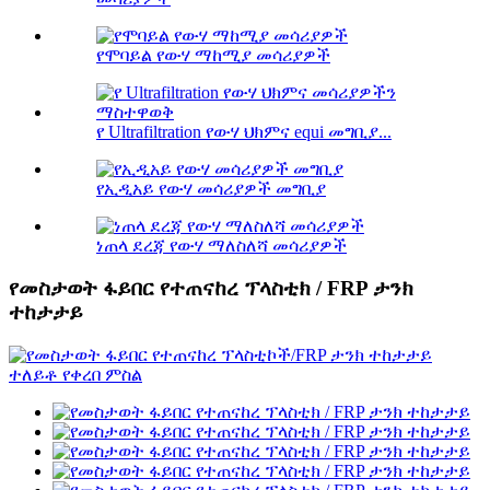
የሞባይል የውሃ ማከሚያ መሳሪያዎች
የ Ultrafiltration የውሃ ህክምና equi መግቢያ...
የኢዲአይ የውሃ መሳሪያዎች መግቢያ
ነጠላ ደረጃ የውሃ ማለስለሻ መሳሪያዎች
የመስታወት ፋይበር የተጠናከረ ፕላስቲክ / FRP ታንክ
ተከታታይ