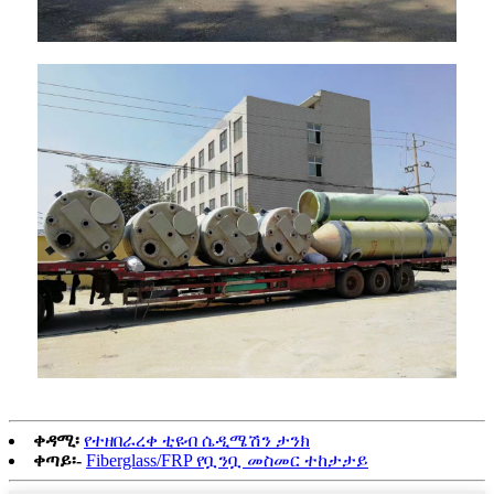
ቀዳሚ፡
የተዘበራረቀ ቲዩብ ሴዲሜሽን ታንክ
ቀጣይ፡-
Fiberglass/FRP የቧንቧ መስመር ተከታታይ