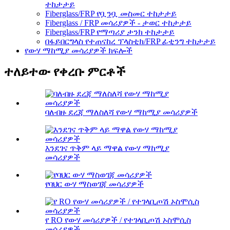
ተከታታይ
Fiberglass/FRP የቧንቧ መስመር ተከታታይ
Fiberglass / FRP መሳሪያዎች - ታወር ​​ተከታታይ
Fiberglass/FRP የማጣሪያ ታንክ ተከታታይ
በፋይበርግላስ የተጠናከረ ፕላስቲክ/FRP ፊቲንግ ተከታታይ
የውሃ ማከሚያ መሳሪያዎች ክፍሎች
ተለይተው የቀረቡ ምርቶች
ባለብዙ ደረጃ ማለስለሻ የውሃ ማከሚያ መሳሪያዎች
እንደገና ጥቅም ላይ ማዋል የውሃ ማከሚያ
መሳሪያዎች
የባህር ውሃ ማስወገጃ መሳሪያዎች
የ RO የውሃ መሳሪያዎች / የተገላቢጦሽ ኦስሞሲስ
መሳሪያዎች