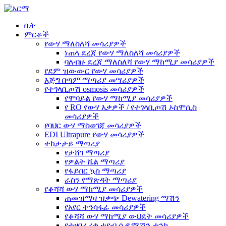
ቤት
ምርቶች
የውሃ ማለስለሻ መሳሪያዎች
ነጠላ ደረጃ የውሃ ማለስለሻ መሳሪያዎች
ባለብዙ ደረጃ ማለስለሻ የውሃ ማከሚያ መሳሪያዎች
የደም ዝውውር የውሃ መሳሪያዎች
እጅግ በጣም ማጣሪያ መሣሪያዎች
የተገላቢጦሽ osmosis መሳሪያዎች
የሞባይል የውሃ ማከሚያ መሳሪያዎች
የ RO የውሃ እቃዎች / የተገላቢጦሽ ኦስሞሲስ
መሳሪያዎች
የባህር ውሃ ማስወገጃ መሳሪያዎች
EDI Ultrapure የውሃ መሳሪያዎች
ተከታታይ ማጣሪያ
የታሸገ ማጣሪያ
የዎልት ሼል ማጣሪያ
የፋይበር ኳስ ማጣሪያ
ራስን የማጽዳት ማጣሪያ
የቆሻሻ ውሃ ማከሚያ መሳሪያዎች
ጠመዝማዛ ዝቃጭ Dewatering ማሽን
የአየር ተንሳፋፊ መሳሪያዎች
የቆሻሻ ውሃ ማከሚያ ውህደት መሳሪያዎች
የተዘበራረቀ ቲዩብ ሴዲሜሽን ታንክ