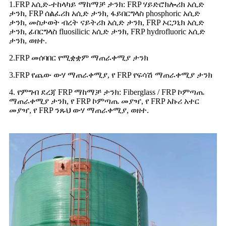
1.FRP አሲድ-ተከላካይ ማከማቻ ታንክ: FRP ሃይድሮክሎሪክ አሲድ
ታንክ, FRP ሰልፈሪክ አሲድ ታንክ, ፋይበርግላስ phosphoric አሲድ
ታንክ, መስታወት ብረት ናይትሪክ አሲድ ታንክ, FRP ኦርጋኒክ አሲድ
ታንክ, ፊበርግላስ fluosilicic አሲድ ታንክ, FRP hydrofluoric አሲድ
ታንክ, ወዘተ.
2.FRP መሰባበር የሚቋቋም ማጠራቀሚያ ታንክ
3.FRP የጨው ውሃ ማጠራቀሚያ, የ FRP የፍሳሽ ማጠራቀሚያ ታንክ
4. የምግብ ደረጃ FRP ማከማቻ ታንክ: Fiberglass / FRP ኮምጣጤ
ማጠራቀሚያ ታንክ, የ FRP ኮምጣጤ መያዣ, የ FRP አኩሪ አተር
መያዣ, የ FRP ንጹህ ውሃ ማጠራቀሚያ, ወዘተ.