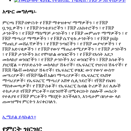
አጭር መግለጫ፡-
ምርጫ FRP በዋናነት የ FRP ማቀዝቀዣ ማማዎችን ፣ የ FRP
ቧንቧዎችን ፣ የ FRP ኮንቴይነሮችን ፣ FRP ሪአክተሮችን ፣ የ FRP
ታንኮችን ፣ የ FRP ማከማቻ ታንኮችን ፣ የ FRP መምጠጥ ማማዎችን ፣ የ
FRP ማጣሪያ ማማዎችን ፣ የ FRP ሴፕቲክ ታንኮችን ፣ የ FRP pulp
ማጠቢያ መሸፈኛዎችን ፣ የ FRP ንጣፎችን ፣ የ FRP መያዣዎችን ፣ የ
FRP አድናቂዎችን ፣ የ FRP የውሃ ማጠራቀሚያዎችን ፣ የ FRP ታንኮችን
፣ የ FRP ታንኮችን እና የሞባይል ወንበሮችን ፣ የ FRP የእሳት አደጋ
መከላከያ ወንበሮችን ፣ የ FRP ታንኮችን እና ወንበሮችን ፣ FRP እሳቶችን
ያዘጋጃል ። የሃይድሬንት መከላከያ ሽፋኖች፣ የኤፍአርፒ የዝናብ ሽፋኖች፣ የ
FRR ቫልቭ መከላከያ ሽፋኖች፣ የኤፍአርፒ የባህር ውሃ የውሃ ውስጥ
መሣሪያዎች፣ የFRP ቫልቭ አልባ ማጣሪያዎች፣ የኤፍአርፒ የአሸዋ
ማጣሪያዎች፣ የኤፍአርፒ ማጣሪያ አሸዋ ሲሊንደሮች፣ የFRP የአበባ
ማስቀመጫዎች፣ የ FRP ሰቆች፣ የኤፍአርፒ ኬብል ትሪዎች እና ሌሎች
ተከታታይ የFRP ምርቶች። በደንበኞች በሚቀርቡት ስዕሎች መሰረት
የተለያዩ የ FRP ምርቶችን ማበጀት እንችላለን, እንዲሁም በቦታው ላይ
ጠመዝማዛ ምርትን እናቀርባለን.
ኢሜይል ይላኩልን።
የምርት ዝርዝር