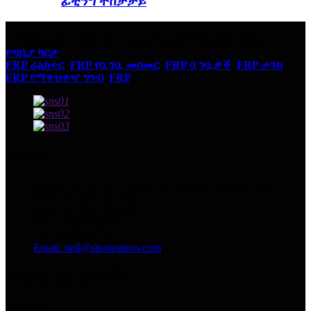
ፊቲንግ ተከታታይ
© የቅጂ መብት - 2010-2023: ሁሉም መብቶች የተጠበቁ ናቸው.
የጣቢያ ካርታ
FRP ሬአክተር
,
FRP የቧንቧ መስመር
,
FRP ቧንቧዎች
,
FRP ታንክ
,
FRP የማቀዝቀዣ ግንብ
,
FRP
,
ያግኙን
አድራሻ፡ No.13129 Yingqian St.Weifang, ሻንዶንግ, ቻይና.
ስልክ፡ +86 536 2221818
ፋክስ፡ +86 536 2221919
WhatsApp/WeChat፡-
+86 13356367799
Email: neil@sinotoption.com
የቅርብ ጊዜ ዜናዎች
02/07/25