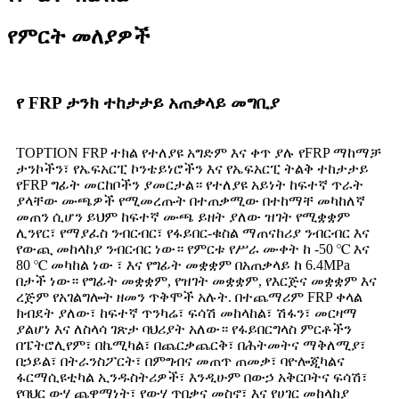
የምርት መለያዎች
የ FRP ታንክ ተከታታይ አጠቃላይ መግቢያ
TOPTION FRP ተክል የተለያዩ አግድም እና ቀጥ ያሉ የFRP ማከማቻ
ታንኮችን፣ የኤፍአርፒ ኮንቴይነሮችን እና የኤፍአርፒ ትልቅ ተከታታይ
የFRP ግፊት መርከቦችን ያመርታል። የተለያዩ አይነት ከፍተኛ ጥራት
ያላቸው ሙጫዎች የሚመረጡት በተጠቃሚው በተከማቸ መካከለኛ
መጠን ሲሆን ይህም ከፍተኛ ሙጫ ይዘት ያለው ዝገት የሚቋቋም
ሊንየር፣ የማያፈስ ንብርብር፣ የፋይበር-ቁስል ማጠናከሪያ ንብርብር እና
የውጪ መከላከያ ንብርብር ነው። የምርቱ የሥራ ሙቀት ከ -50 ℃ እና
80 ℃ መካከል ነው ፣ እና የግፊት መቋቋም በአጠቃላይ ከ 6.4MPa
በታች ነው። የግፊት መቋቋም, የዝገት መቋቋም, የእርጅና መቋቋም እና
ረጅም የአገልግሎት ዘመን ጥቅሞች አሉት. በተጨማሪም FRP ቀላል
ክብደት ያለው፣ ከፍተኛ ጥንካሬ፣ ፍሳሽ መከላከል፣ ሽፋን፣ መርዛማ
ያልሆነ እና ለስላሳ ገጽታ ባህሪያት አለው። የፋይበርግላስ ምርቶችን
በፔትሮሊየም፣ በኬሚካል፣ በጨርቃጨርቅ፣ በሕትመትና ማቅለሚያ፣
በኃይል፣ በትራንስፖርት፣ በምግብና መጠጥ ጠመቃ፣ ባዮሎጂካልና
ፋርማሲዩቲካል ኢንዱስትሪዎች፣ እንዲሁም በውኃ አቅርቦትና ፍሳሽ፣
የባህር ውሃ ጨዋማነት፣ የውሃ ጥበቃና መስኖ፣ እና የሀገር መከላከያ