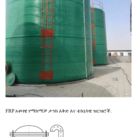
FRP አቀባዊ የማከማቻ ታንክ እቅድ እና ቴክኒካዊ ዝርዝሮች.