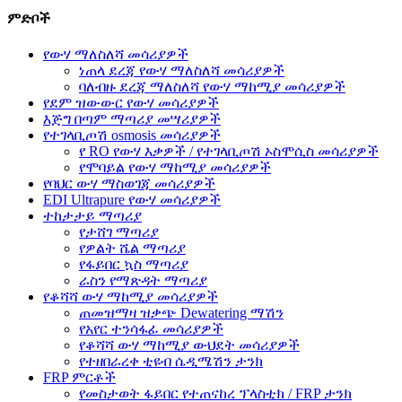
ምድቦች
የውሃ ማለስለሻ መሳሪያዎች
ነጠላ ደረጃ የውሃ ማለስለሻ መሳሪያዎች
ባለብዙ ደረጃ ማለስለሻ የውሃ ማከሚያ መሳሪያዎች
የደም ዝውውር የውሃ መሳሪያዎች
እጅግ በጣም ማጣሪያ መሣሪያዎች
የተገላቢጦሽ osmosis መሳሪያዎች
የ RO የውሃ እቃዎች / የተገላቢጦሽ ኦስሞሲስ መሳሪያዎች
የሞባይል የውሃ ማከሚያ መሳሪያዎች
የባህር ውሃ ማስወገጃ መሳሪያዎች
EDI Ultrapure የውሃ መሳሪያዎች
ተከታታይ ማጣሪያ
የታሸገ ማጣሪያ
የዎልት ሼል ማጣሪያ
የፋይበር ኳስ ማጣሪያ
ራስን የማጽዳት ማጣሪያ
የቆሻሻ ውሃ ማከሚያ መሳሪያዎች
ጠመዝማዛ ዝቃጭ Dewatering ማሽን
የአየር ተንሳፋፊ መሳሪያዎች
የቆሻሻ ውሃ ማከሚያ ውህደት መሳሪያዎች
የተዘበራረቀ ቲዩብ ሴዲሜሽን ታንክ
FRP ምርቶች
የመስታወት ፋይበር የተጠናከረ ፕላስቲክ / FRP ታንክ