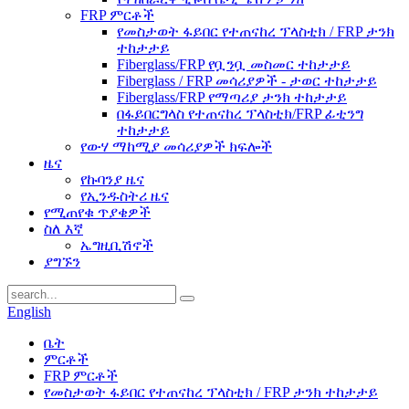
FRP ምርቶች
የመስታወት ፋይበር የተጠናከረ ፕላስቲክ / FRP ታንክ
ተከታታይ
Fiberglass/FRP የቧንቧ መስመር ተከታታይ
Fiberglass / FRP መሳሪያዎች - ታወር ​​ተከታታይ
Fiberglass/FRP የማጣሪያ ታንክ ተከታታይ
በፋይበርግላስ የተጠናከረ ፕላስቲክ/FRP ፊቲንግ
ተከታታይ
የውሃ ማከሚያ መሳሪያዎች ክፍሎች
ዜና
የኩባንያ ዜና
የኢንዱስትሪ ዜና
የሚጠየቁ ጥያቄዎች
ስለ እኛ
ኤግዚቢሽኖች
ያግኙን
English
ቤት
ምርቶች
FRP ምርቶች
የመስታወት ፋይበር የተጠናከረ ፕላስቲክ / FRP ታንክ ተከታታይ